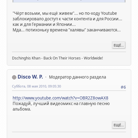
"Чёрт возьми, мы ещё живем"... но по-ходу Youtube
заблокировало доступ к части контента и для России...
как и для Германии и Японии...
Мда... потихоньку времена "халявы" заканчиваются...
ЕЩЁ...
Dschinghis Khan - Back On Their Horses - Worldwide!
Disco W. P.
Модератор данного раздела
Суббота, 08 мая 2010, 09:05:30
#6
http://www.youtube.com/watch?v=OBR2Z8owAX8
Пожадуй, лучший видеомикс на главную песню
альбома.
ЕЩЁ...