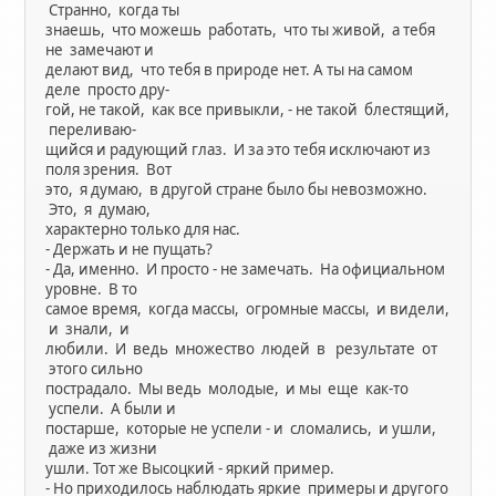
Странно, когда ты
знаешь, что можешь работать, что ты живой, а тебя
не замечают и
делают вид, что тебя в природе нет. А ты на самом
деле просто дру-
гой, не такой, как все привыкли, - не такой блестящий,
переливаю-
щийся и радующий глаз. И за это тебя исключают из
поля зрения. Вот
это, я думаю, в другой стране было бы невозможно.
Это, я думаю,
характерно только для нас.
- Держать и не пущать?
- Да, именно. И просто - не замечать. На официальном
уровне. В то
самое время, когда массы, огромные массы, и видели,
и знали, и
любили. И ведь множество людей в результате от
этого сильно
пострадало. Мы ведь молодые, и мы еще как-то
успели. А были и
постарше, которые не успели - и сломались, и ушли,
даже из жизни
ушли. Тот же Высоцкий - яркий пример.
- Но приходилось наблюдать яркие примеры и другого