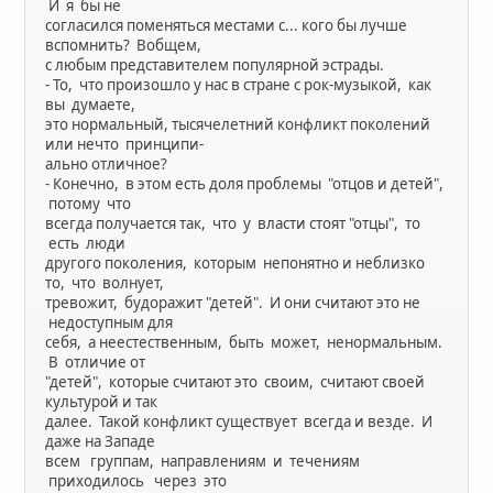
И я бы не
согласился поменяться местами с... кого бы лучше
вспомнить? Вобщем,
с любым представителем популярной эстрады.
- То, что произошло у нас в стране с рок-музыкой, как
вы думаете,
это нормальный, тысячелетний конфликт поколений
или нечто принципи-
ально отличное?
- Конечно, в этом есть доля проблемы "отцов и детей",
потому что
всегда получается так, что у власти стоят "отцы", то
есть люди
другого поколения, которым непонятно и неблизко
то, что волнует,
тревожит, будоражит "детей". И они считают это не
недоступным для
себя, а неестественным, быть может, ненормальным.
В отличие от
"детей", которые считают это своим, считают своей
культурой и так
далее. Такой конфликт существует всегда и везде. И
даже на Западе
всем группам, направлениям и течениям
приходилось через это