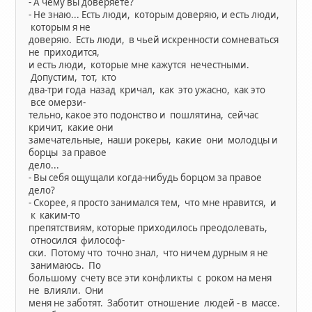
- А чему вы доверяете?
- Не знаю... Есть люди, которым доверяю, и есть люди,
которым я не
доверяю. Есть люди, в чьей искренности сомневаться
не приходится,
и есть люди, которые мне кажутся нечестными.
Допустим, тот, кто
два-три года назад кричал, как это ужасно, как это
все омерзи-
тельно, какое это подонство и пошлятина, сейчас
кричит, какие они
замечательные, наши рокеры, какие они молодцы и
борцы за правое
дело...
- Вы себя ощущали когда-нибудь борцом за правое
дело?
- Скорее, я просто занимался тем, что мне нравится, и
к каким-то
препятствиям, которые приходилось преодолевать,
относился философ-
ски. Потому что точно знал, что ничем дурным я не
занимаюсь. По
большому счету все эти конфликты с роком на меня
не влияли. Они
меня не заботят. Заботит отношение людей - в массе.