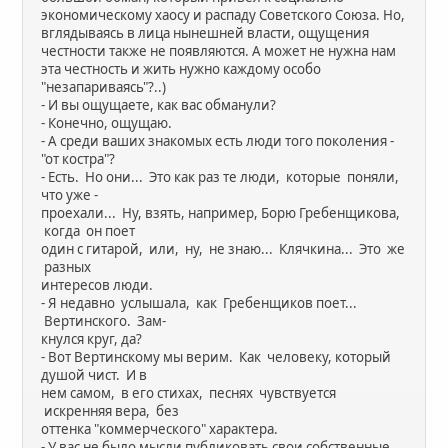
экономическому хаосу и распаду Советского Союза. Но,
вглядываясь в лица нынешней власти, ощущения
честности также не появляются. А может не нужна нам
эта честность и жить нужно каждому особо
"незапариваясь"?..)
- И вы ощущаете, как вас обманули?
- Конечно, ощущаю.
- А среди ваших знакомых есть люди того поколения -
"от костра"?
- Есть. Но они... Это как раз те люди, которые поняли,
что уже -
проехали... Ну, взять, например, Борю Гребенщикова,
когда он поет
один с гитарой, или, ну, не знаю... Клячкина... Это же
разных
интересов люди.
- Я недавно услышала, как Гребенщиков поет...
Вертинского. Зам-
кнулся круг, да?
- Вот Вертинскому мы верим. Как человеку, который
душой чист. И в
нем самом, в его стихах, песнях чувствуется
искренняя вера, без
оттенка "коммерческого" характера.
- У вас не было мысли публиковать свои собственные