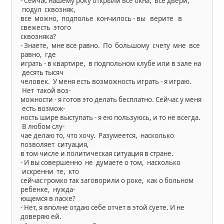
- Сейчас нашему року открыли все окна, все двери,
подул сквозняк,
все можно, подполье кончилось - вы верите в
свежесть этого
сквозняка?
- Знаете, мне все равно. По большому счету мне все
равно, где
играть - в квартире, в подпольном клубе или в зале на
десять тысяч
человек. У меня есть возможность играть - я играю.
Нет такой воз-
можности - я готов это делать бесплатно. Сейчас у меня
есть возмож-
ность шире выступать - я ею пользуюсь, и то не всегда.
В любом слу-
чае делаю то, что хочу. Разумеется, насколько
позволяет ситуация,
в том числе и политическая ситуация в стране.
- И вы совершенно не думаете о том, насколько
искренни те, кто
сейчас громко так заговорили о роке, как о больном
ребенке, нужда-
ющемся в ласке?
- Нет, я вполне отдаю себе отчет в этой суете. И не
доверяю ей.