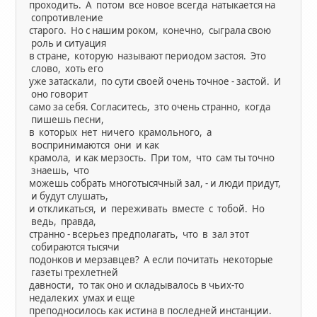
проходить. А потом все новое всегда натыкается на
сопротивление
старого. Но с нашим роком, конечно, сыграла свою
роль и ситуация
в стране, которую называют периодом застоя. Это
слово, хоть его
уже затаскали, по сути своей очень точное - застой. И
оно говорит
само за себя. Согласитесь, зто очень странно, когда
пишешь песни,
в которых нет ничего крамольного, а
воспринимаются они и как
крамола, и как мерзость. При том, что сам ты точно
знаешь, что
можешь собрать многотысячный зал, - и люди придут,
и будут слушать,
и откликаться, и переживать вместе с тобой. Но
ведь, правда,
странно - всерьез предполагать, что в зал этот
собираются тысячи
подонков и мерзавцев? А если почитать некоторые
газеты трехлетней
давности, то так оно и складывалось в чьих-то
недалеких умах и еще
преподносилось как истина в последней инстанции.