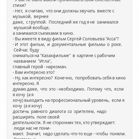
стихи?
- Нет, я считаю, что они должны звучать вместе с
музыкой, вернее
даже, с группой. Последний же год я не занимался
музыкой вообще,
а занимался съемками в кино.
- Вы имеете в виду фильм Сергей Соловьева "Асса"?
- И этот фильм, и документальные фильмы о роке.
Сейчас буду
сниматься на "Казахфильме" в картине с рабочим
названием "Игла",
главный герой - наркоман.
- Вам интересно это?
- Ну, как интересно? Конечно, попробовать себя в кино
интересно. Я
думаю даже, что это - необходимо. Потому что, если
я хочу (а я
хочу) выходить на профессиональный уровень, если я
хочу (а я хочу)
достичь равного диалога со зрителем, надо
расширять поле своей
деятельности. Я не сторонник тех, кто утверждает:
люди нас не пони-
мают. Значит, надо сделать что-то еще - чтобы поняли.