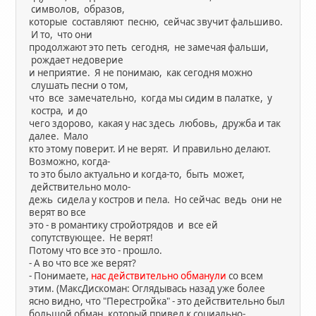
символов, образов,
которые составляют песню, сейчас звучит фальшиво.
И то, что они
продолжают это петь сегодня, не замечая фальши,
рождает недоверие
и неприятие. Я не понимаю, как сегодня можно
слушать песни о том,
что все замечательно, когда мы сидим в палатке, у
костра, и до
чего здорово, какая у нас здесь любовь, дружба и так
далее. Мало
кто этому поверит. И не верят. И правильно делают.
Возможно, когда-
то это было актуально и когда-то, быть может,
действительно моло-
дежь сидела у костров и пела. Но сейчас ведь они не
верят во все
это - в романтику стройотрядов и все ей
сопутствующее. Не верят!
Потому что все это - прошло.
- А во что все же верят?
- Понимаете,
нас действительно обманули
со всем
этим. (МаксДискоман: Оглядывась назад уже более
ясно видно, что "Перестройка" - это действительно был
большой обман, который привел к социально-