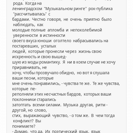
рода. Когда на
ленинградском "Музыкальном ринге" рок-публика
"рассчитывалась" с
бардами. Честно говоря, не очень приятно было
наблюдать, как
молодые полные апломба и непоколебимой
уверенности в истинности
своего вкуса юноши оголтело набрасывались на
постаревших, усталых
людей, которые пронесли через жизнь свою
искренность и свою вышед-
шую из моды романтику. Я ни в коем случае не хочу
приравнивать, не
хочу, чтобы прозвучало обидно, но вот я слушала
ваши песни, которые
мне очень понравились, - чувства те же. Те же чувства,
которые пе-
реполняли этих несчастных бардов, которых ваши
поклонники старались
затоптать всеми силами. Музыка другая, ритм -
другой, но слово,
стих, выражающий чувство, - о том же. В чем тогда
конфликт? Вы
понимаете?
- Думаю, что да. Их поэтический язык, язык