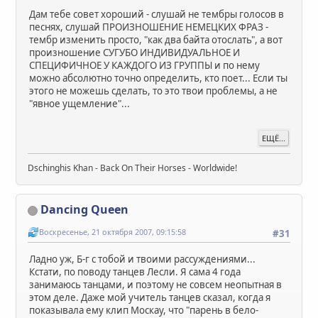
Дам тебе совет хороший - слушай не тембры голосов в
песнях, слушай ПРОИЗНОШЕНИЕ НЕМЕЦКИХ ФРАЗ -
тембр изменить просто, "как два байта отослать", а вот
произношение СУГУБО ИНДИВИДУАЛЬНОЕ И
СПЕЦИФИЧНОЕ У КАЖДОГО ИЗ ГРУППЫ и по нему
можно абсолютно точно определить, кто поет... Если ты
этого не можешь сделать, то это твои проблемы, а не
"явное ущемление"...
ЕЩЁ...
Dschinghis Khan - Back On Their Horses - Worldwide!
Dancing Queen
Воскресенье, 21 октября 2007, 09:15:58
#31
Ладно уж, Б-г с тобой и твоими рассуждениями...
Кстати, по поводу танцев Лесли. Я сама 4 года
занимаюсь танцами, и поэтому не совсем неопытная в
этом деле. Даже мой учитель танцев сказал, когда я
показывала ему клип Москау, что "парень в бело-