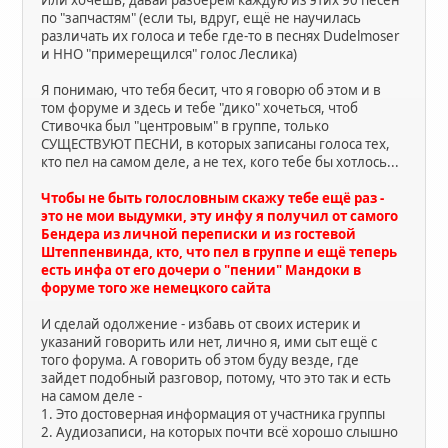
по "запчастям" (если ты, вдруг, ещё не научилась
различать их голоса и тебе где-то в песнях Dudelmoser
и HHO "примерещился" голос Леслика)
Я понимаю, что тебя бесит, что я говорю об этом и в
том форуме и здесь и тебе "дико" хочеться, чтоб
Стивочка был "центровым" в группе, только
СУЩЕСТВУЮТ ПЕСНИ, в которых записаны голоса тех,
кто пел на самом деле, а не тех, кого тебе бы хотлось...
Чтобы не быть голословным скажу тебе ещё раз -
это не мои выдумки, эту инфу я получил от самого
Бендера из личной переписки и из гостевой
Штеппенвинда, кто, что пел в группе и ещё теперь
есть инфа от его дочери о "пении" Мандоки в
форуме того же немецкого сайта
И сделай одолжение - избавь от своих истерик и
указаний говорить или нет, лично я, ими сыт ещё с
того форума. А говорить об этом буду везде, где
зайдет подобный разговор, потому, что это так и есть
на самом деле -
1. Это достоверная информация от участника группы
2. Аудиозаписи, на которых почти всё хорошо слышно