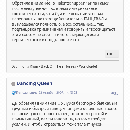
Обратила внимание, в "Talentschuppen" Била Рамси,
после выступления, во время интервью - все
спокойненько сидят, а Луи еле дыхание успевал
переводить - вот этот действительно ТАНЦЕВАЛ и
выкладывался полностью, а все остальные... так,
подтанцовка примитивная и говорить и "восхищаться"
этим совсем не стоит - ничего выдающегося и
героического в их подтанцовке нет!
ЕЩЁ...
Dschinghis Khan - Back On Their Horses - Worldwide!
Dancing Queen
Понедельник, 22 октября 2007, 14:43:03
#35
Да, обратила внимание... У Луиса бесспорно был самый
трудный и быстрый танец. А танцами остальных я вовсе
не восхищаюсь - просто танец, он хоть и простой и
примитивный, как ты говоришь, но тоже требует
усилий. И чтобы справиться, тоже талант нужен.