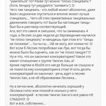
"умиляться"-то? Разве тут можно "плохо станцевать"?
(Хотя, Бендер тут умудрялся "халявить") :D
Чего там танцевать - это любой может абсолютно, даже
Вася с водокачки спуститься и вполне может лучше
станцевать... Чего об этих примитивных танцевальных
движениях говорить-то? Были бы настоящие танцы -
был бы и разговор соотвествующий.
Ага, вот это самое и смешное, что ты занималась 4
года, а Леслик за две недели до Евровидения научился
"не плохо танцевать" и находишь при этом его "танцы
не плохими"... Гы-гы-гы... Ой не могу, вот хохма-то! :D
Вот если б Леслик попробовал как Луи, вот тогда бы
можно было бы оценить, как он "не плохо танцует"!!!
Ну и что, что он закончил консерваторию? Какое это
имеет отношение к группе Чингис Хан, а?
Кроме партии в RSoDK его нигде больше не слышно и
не помогла ему консерватория в этом! И хоть десять
консерваторий он закончил - речь идет о песнях
Чингис Хан, а не об образовании Леслика...
Ну а лично мне, абсолютно начихать хороший у
Леслика голос или плохой и сколько у него
консерваторий - в песнях Чингис Хан его всё равно НЕ
СЛЫШНО! :D
Вот и всё, собственно...