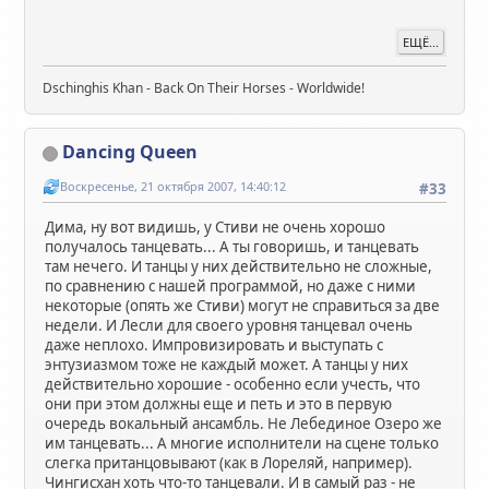
ЕЩЁ...
Dschinghis Khan - Back On Their Horses - Worldwide!
Dancing Queen
Воскресенье, 21 октября 2007, 14:40:12
#33
Дима, ну вот видишь, у Стиви не очень хорошо
получалось танцевать... А ты говоришь, и танцевать
там нечего. И танцы у них действительно не сложные,
по сравнению с нашей программой, но даже с ними
некоторые (опять же Стиви) могут не справиться за две
недели. И Лесли для своего уровня танцевал очень
даже неплохо. Импровизировать и выступать с
энтузиазмом тоже не каждый может. А танцы у них
действительно хорошие - особенно если учесть, что
они при этом должны еще и петь и это в первую
очередь вокальный ансамбль. Не Лебединое Озеро же
им танцевать... А многие исполнители на сцене только
слегка пританцовывают (как в Лореляй, например).
Чингисхан хоть что-то танцевали. И в самый раз - не