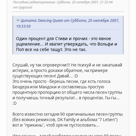
Последнее редактирование
: Суббота, 20 октября 2007, 21:32:44
от Gygazoid
Цитата: Dancing Queen от Суббота, 20 октября 2007,
19:33:50
Один процент для Стиви и прочих - это явное
ущемление... И хватит утверждать, что Вольфи и
Поп все на себе тащут. Это не так.
Слушай, ну так опровергни!!! Не психуй и не закатывай
истерик, а просто докажи обратное, на примере
существующих песен! Давай... :D
Это очень просто - берешь песни, где есть голоса
Бендера или Мандоки и составляешь простую
процентную пропорцию от общего числа песен группы
и получаешь точный результат... в процентах. Гы-гы...
:D
Всего известно сегодня 90 оригинальных песен группы
(без всяких ремиксов, DK Family и альбома "7 Leben")
вот и "прикинь", чтоб зря не пустословить...
Или хочешь, давай разберем каждую из этих 90 песен