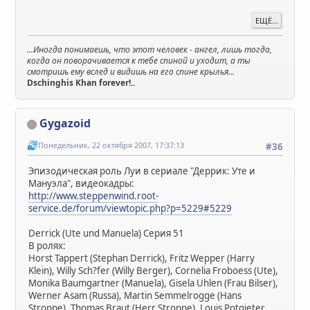
ЕЩЁ...
...Иногда понимаешь, что этот человек - ангел, лишь тогда,
когда он поворачивается к тебе спиной и уходит, а ты
смотришь ему вслед и видишь на его спине крылья...
Dschinghis Khan forever!..
Gygazoid
Понедельник, 22 октября 2007, 17:37:13
#36
Эпизодическая роль Луи в сериале "Деррик: Уте и
Мануэла", видеокадры:
http://www.steppenwind.root-
service.de/forum/viewtopic.php?p=5229#5229
Derrick (Ute und Manuela) Серия 51
В ролях:
Horst Tappert (Stephan Derrick), Fritz Wepper (Harry
Klein), Willy Sch?fer (Willy Berger), Cornelia Froboess (Ute),
Monika Baumgartner (Manuela), Gisela Uhlen (Frau Bilser),
Werner Asam (Russa), Martin Semmelrogge (Hans
Stroppe), Thomas Braut (Herr Stroppe), Louis Potgieter