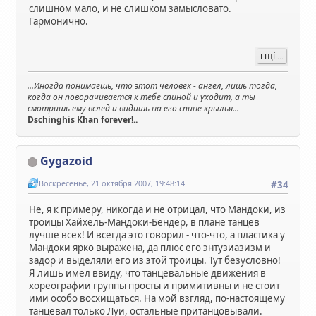
слишном мало, и не слишком замысловато.
Гармонично.
ЕЩЁ...
...Иногда понимаешь, что этот человек - ангел, лишь тогда,
когда он поворачивается к тебе спиной и уходит, а ты
смотришь ему вслед и видишь на его спине крылья...
Dschinghis Khan forever!..
Gygazoid
Воскресенье, 21 октября 2007, 19:48:14
#34
Не, я к примеру, никогда и не отрицал, что Мандоки, из
троицы Хайхель-Мандоки-Бендер, в плане танцев
лучше всех! И всегда это говорил - что-что, а пластика у
Мандоки ярко выражена, да плюс его энтузиазизм и
задор и выделяли его из этой троицы. Тут безусловно!
Я лишь имел ввиду, что танцевальные движения в
хореографии группы просты и примитивны и не стоит
ими особо восхищаться. На мой взгляд, по-настоящему
танцевал только Луи, остальные пританцовывали.