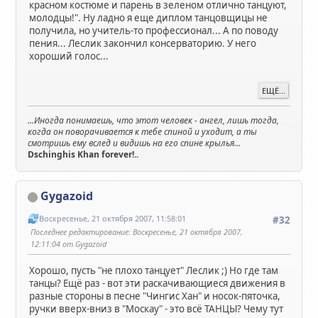
красном костюме и парень в зеленом отлично танцуют,
молодцы!". Ну ладно я еще диплом танцовщицы не
получила, но учитель-то профессионал... А по поводу
пения... Леслик закончил консерваторию. У него
хороший голос...
ЕЩЁ...
...Иногда понимаешь, что этот человек - ангел, лишь тогда,
когда он поворачивается к тебе спиной и уходит, а ты
смотришь ему вслед и видишь на его спине крылья...
Dschinghis Khan forever!..
Gygazoid
Воскресенье, 21 октября 2007, 11:58:01
#32
Последнее редактирование
: Воскресенье, 21 октября 2007,
12:11:04 от Gygazoid
Хорошо, пусть "не плохо танцует" Леслик ;) Но где там
танцы? Ещё раз - вот эти раскачивающиеся движения в
разные стороны в песне "Чингис Хан" и носок-пяточка,
ручки вверх-вниз в "Москау" - это всё ТАНЦЫ? Чему тут