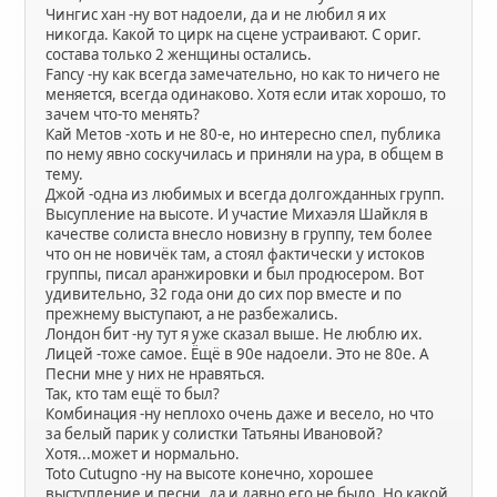
Чингис хан -ну вот надоели, да и не любил я их
никогда. Какой то цирк на сцене устраивают. С ориг.
состава только 2 женщины остались.
Fancy -ну как всегда замечательно, но как то ничего не
меняется, всегда одинаково. Хотя если итак хорошо, то
зачем что-то менять?
Кай Метов -хоть и не 80-е, но интересно спел, публика
по нему явно соскучилась и приняли на ура, в общем в
тему.
Джой -одна из любимых и всегда долгожданных групп.
Высупление на высоте. И участие Михаэля Шайкля в
качестве солиста внесло новизну в группу, тем более
что он не новичёк там, а стоял фактически у истоков
группы, писал аранжировки и был продюсером. Вот
удивительно, 32 года они до сих пор вместе и по
прежнему выступают, а не разбежались.
Лондон бит -ну тут я уже сказал выше. Не люблю их.
Лицей -тоже самое. Ёщё в 90е надоели. Это не 80е. А
Песни мне у них не нравяться.
Так, кто там ещё то был?
Комбинация -ну неплохо очень даже и весело, но что
за белый парик у солистки Татьяны Ивановой?
Хотя...может и нормально.
Toto Cutugno -ну на высоте конечно, хорошее
выступление и песни, да и давно его не было. Но какой