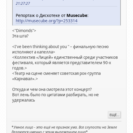
21:27:27
Репортаж о Дискотеке от
Musecube
:
http://musecube.org/?p=253314
<"Dimonds">
Эта шта?
<I've been thinking about you " – финальную песню
исполняют а капелла>
<Коллектив «Лицей» единственный среди участников
фестиваля, который является представителем 90-х
годов.>
<Театр на сцене сменяет советская рок-группа
«Карнавал».>
Откуда и чем она смотрела этот концерт?
Вот лень было по цитатами разбирать, но не
удержалась
ЕЩЁ...
*
Умное лицо - это ещё не признак ума. Все глупости на Земле
делаются именно с этим выражением лица
*