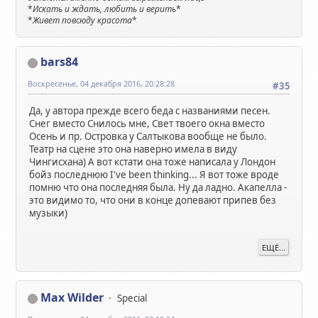
*
Искать и ждать, любить и верить
*
*
Живет повсюду красота
*
bars84
Воскресенье, 04 декабря 2016, 20:28:28
#35
Да, у автора прежде всего беда с названиями песен.
Снег вместо Снилось мне, Свет твоего окна вместо
Осень и пр. Островка у Салтыкова вообще не было.
Театр на сцене это она наверно имела в виду
Чингисхана) А вот кстати она тоже написала у Лондон
бойз последнюю I've been thinking... Я вот тоже вроде
помню что она последняя была. Ну да ладно. Акапелла -
это видимо то, что они в конце допевают припев без
музыки)
ЕЩЁ...
Max Wilder
Special