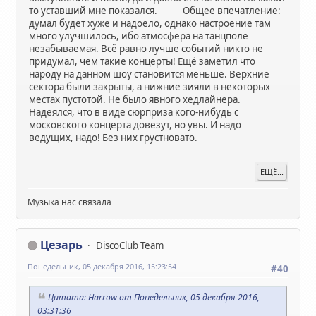
то уставший мне показался. Общее впечатление:
думал будет хуже и надоело, однако настроение там
много улучшилось, ибо атмосфера на танцполе
незабываемая. Всё равно лучше событий никто не
придумал, чем такие концерты! Ещё заметил что
народу на данном шоу становится меньше. Верхние
сектора были закрыты, а нижние зияли в некоторых
местах пустотой. Не было явного хедлайнера.
Надеялся, что в виде сюрприза кого-нибудь с
московского концерта довезут, но увы. И надо
ведущих, надо! Без них грустновато.
ЕЩЁ...
Музыка нас связала
Цезарь
DiscoClub Team
Понедельник, 05 декабря 2016, 15:23:54
#40
Цитата: Harrow от Понедельник, 05 декабря 2016,
03:31:36