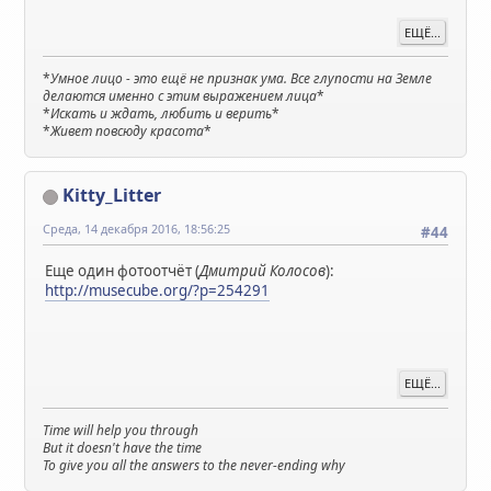
ЕЩЁ...
*
Умное лицо - это ещё не признак ума. Все глупости на Земле
делаются именно с этим выражением лица
*
*
Искать и ждать, любить и верить
*
*
Живет повсюду красота
*
Kitty_Litter
Среда, 14 декабря 2016, 18:56:25
#44
Еще один фотоотчёт (
Дмитрий Колосов
):
http://musecube.org/?p=254291
ЕЩЁ...
Time will help you through
But it doesn't have the time
To give you all the answers to the never-ending why