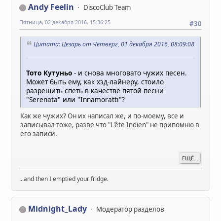
Andy Feelin
DiscoClub Team
Пятница, 02 декабря 2016, 15:36:25
#30
Цитата: Цезарь от Четверг, 01 декабря 2016, 08:09:08
Тото Кутуньо
- и снова многовато чужих песен.
Может быть ему, как хэд-лайнеру, стоило
разрешить спеть в качестве пятой песни
"Serenata" или "Innamoratti"?
Как же чужих? Он их написал же, и по-моему, все и
записывал тоже, разве что "L'ête Indien" не припомню в
его записи.
ЕЩЁ...
...and then I emptied your fridge.
Midnight_Lady
Модератор разделов