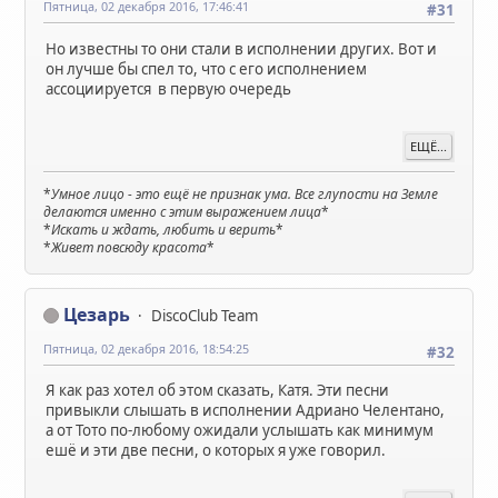
Пятница, 02 декабря 2016, 17:46:41
#31
Но известны то они стали в исполнении других. Вот и
он лучше бы спел то, что с его исполнением
ассоциируется в первую очередь
ЕЩЁ...
*
Умное лицо - это ещё не признак ума. Все глупости на Земле
делаются именно с этим выражением лица
*
*
Искать и ждать, любить и верить
*
*
Живет повсюду красота
*
Цезарь
DiscoClub Team
Пятница, 02 декабря 2016, 18:54:25
#32
Я как раз хотел об этом сказать, Катя. Эти песни
привыкли слышать в исполнении Адриано Челентано,
а от Тото по-любому ожидали услышать как минимум
ешё и эти две песни, о которых я уже говорил.