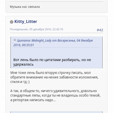
Музыка нас связала
Kitty_Litter
Понедельник, 05 декабря 2016, 22:42:10
#42
Цитата: Midnight_Lady от Воскресенье, 04 декабря
2016, 00:35:01
Вот лень было по цитатами разбирать, но не
удержалась
Мне тоже лень было вторую строчку писать, мол
обратите внимание на некие забавности изложения,
стиля и тд :)
А так, в общем-то, ничего удивительного, довольно
стандартные ляпы, когда ты не владеешь особо темой,
а репортаж написать надо...