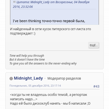
Цитата: Midnight_Lady от Воскресенье, 04 декабря
2016, 23:32:06
I've been thinking точно-точно первой была,
И найденный в сети кусок питерского сет-листа это
подтверждает :)
ЕЩЁ...
Time will help you through
But it doesn't have the time
To give you all the answers to the never-ending why
Midnight_Lady
Модератор разделов
Понедельник, 05 декабря 2016, 23:17:14
#43
<когда ты не владеешь особо темой, а репортаж
написать надо...>
Надо ей было дискоклуб нанять - мы б написали ;D