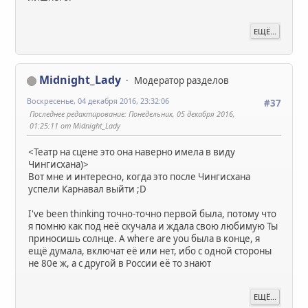
ЕЩЁ...
Midnight_Lady
Модератор разделов
Воскресенье, 04 декабря 2016, 23:32:06
#37
Последнее редактирование
: Понедельник, 05 декабря 2016,
01:25:11 от Midnight_Lady
<Театр на сцене это она наверно имела в виду
Чингисхана)>
Вот мне и интересно, когда это после Чингисхана
успели Карнавал выйти ;D
I've been thinking точно-точно первой была, потому что
я помню как под неё скучала и ждала свою любимую Ты
приносишь солнце. А where are you была в конце, я
ещё думала, включат её или нет, ибо с одной стороны
не 80е ж, а с другой в России её то знают
ЕЩЁ...