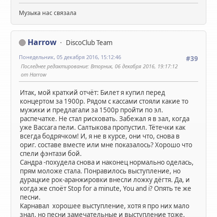
Музыка нас связала
Harrow
DiscoClub Team
Понедельник, 05 декабря 2016, 15:12:46
#39
Последнее редактирование
: Вторник, 06 декабря 2016, 19:17:12
от Harrow
Итак, мой краткий отчёт: Билет я купил перед
концертом за 1900р. Рядом с кассами стояли какие то
мужики и предлагали за 1500р пройти по эл.
распечатке. Не стал рисковать. Забежал я в зал, когда
уже Baccara пели. Салтыкова пропустил. Тётечки как
всегда бодрячком! И, я не в курсе, они что, снова в
ориг. составе вместе или мне показалось? Хорошо что
спели фэнтази бой.
Сандра -похудела снова и наконец нормально оделась,
прям моложе стала. Понравилось выступление, но
дурацкие рок-аранжировки внесли ложку дёгтя. Да, и
когда же споёт Stop for a minute, You and i? Опять те же
песни.
Карнавал хорошее выступление, хотя я про них мало
знал, но песни замечательные и выступление тоже.