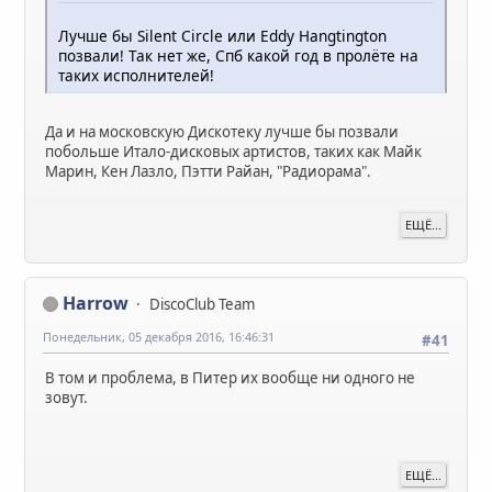
Лучше бы Silent Circle или Eddy Hangtington
позвали! Так нет же, Спб какой год в пролёте на
таких исполнителей!
Да и на московскую Дискотеку лучше бы позвали
побольше Итало-дисковых артистов, таких как Майк
Марин, Кен Лазло, Пэтти Райан, "Радиорама".
ЕЩЁ...
Harrow
DiscoClub Team
Понедельник, 05 декабря 2016, 16:46:31
#41
В том и проблема, в Питер их вообще ни одного не
зовут.
ЕЩЁ...