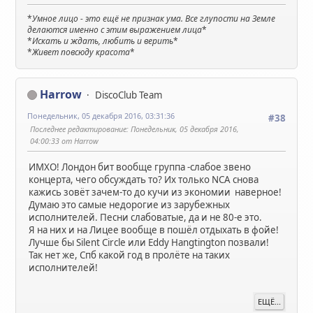
*
Умное лицо - это ещё не признак ума. Все глупости на Земле
делаются именно с этим выражением лица
*
*
Искать и ждать, любить и верить
*
*
Живет повсюду красота
*
Harrow
DiscoClub Team
Понедельник, 05 декабря 2016, 03:31:36
#38
Последнее редактирование
: Понедельник, 05 декабря 2016,
04:00:33 от Harrow
ИМХО! Лондон бит вообще группа -слабое звено
концерта, чего обсуждать то? Их только NCA снова
кажись зовёт зачем-то до кучи из экономии наверное!
Думаю это самые недорогие из зарубежных
исполнителей. Песни слабоватые, да и не 80-е это.
Я на них и на Лицее вообще в пошёл отдыхать в фойе!
Лучше бы Silent Circle или Eddy Hangtington позвали!
Так нет же, Спб какой год в пролёте на таких
исполнителей!
ЕЩЁ...