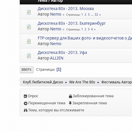
Тема
/
Автор
Дискотека 80х - 2013. Москва
Автор
Nemo
1
2
3
...
32
Страницы
Дискотека 80х - 2013. Екатеринбург
Автор
Nemo
1
2
3
4
Страницы
FTP-сервер для Ваших фото- и видеоотчетов о Д
Автор
Nemo
Дискотека 80х - 2013. Уфа
Автор
ALLIEN
Страницы
1
ВВЕРХ
Клуб Любителей Диско
We Are The 80s
Фестиваль Авто
►
►
Опрос
Заблокированная тема
Перемещенная тема
Закрепленная тема
Тема, которую вы отслеживаете