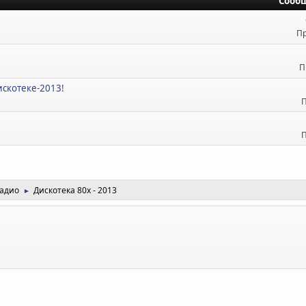
Сооб
Пр
П
искотеке-2013!
П
П
радио
Дискотека 80х - 2013
►