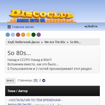
Войти
Главное меню
Клуб Любителей Диско
We Are The 80s
So 80s...
►
►
So 80s...
Назад в СССР!!! Назад в 80е!!!
Вспомним вместе, как это было...
0 Пользователи и 2 гостей просматривают этот раздел.
2
Страницы
1
ВНИЗ
Тема
/
Автор
--НОСТАЛЬГИЯ ПО ТЕМ ВРЕМЕНАМ--
Автор
Mr.Serzh!
1
2
3
...
5
Страницы