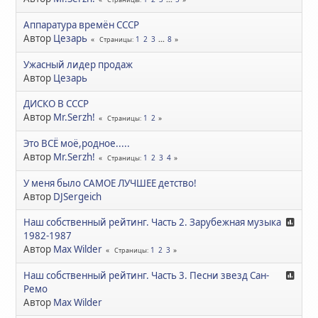
Аппаратура времён СССР
Автор
Цезарь
1
2
3
...
8
Страницы
Ужасный лидер продаж
Автор
Цезарь
ДИСКО В СССР
Автор
Mr.Serzh!
1
2
Страницы
Это ВСЁ моё,родное.....
Автор
Mr.Serzh!
1
2
3
4
Страницы
У меня было САМОЕ ЛУЧШЕЕ детство!
Автор
DJSergeich
Наш собственный рейтинг. Часть 2. Зарубежная музыка
1982-1987
Автор
Max Wilder
1
2
3
Страницы
Наш собственный рейтинг. Часть 3. Песни звезд Сан-
Ремо
Автор
Max Wilder