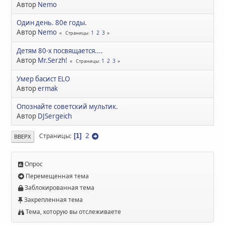
Автор
Nemo
Один день. 80е годы.
Автор
Nemo
1
2
3
Страницы
Детям 80-х посвящается....
Автор
Mr.Serzh!
1
2
3
Страницы
Умер басист ELO
Автор
ermak
Опознайте советский мультик.
Автор
DJSergeich
2
Страницы
1
ВВЕРХ
Опрос
Перемещенная тема
Заблокированная тема
Закрепленная тема
Тема, которую вы отслеживаете