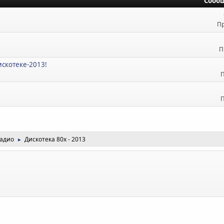
Сооб
Пр
П
искотеке-2013!
П
П
радио
Дискотека 80х - 2013
►