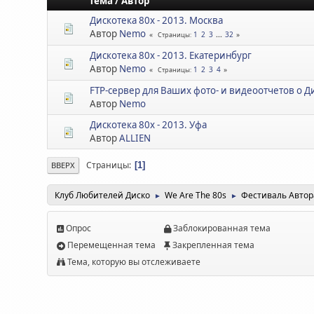
Тема
/
Автор
Дискотека 80х - 2013. Москва
Автор
Nemo
1
2
3
...
32
Страницы
Дискотека 80х - 2013. Екатеринбург
Автор
Nemo
1
2
3
4
Страницы
FTP-сервер для Ваших фото- и видеоотчетов о Д
Автор
Nemo
Дискотека 80х - 2013. Уфа
Автор
ALLIEN
Страницы
1
ВВЕРХ
Клуб Любителей Диско
We Are The 80s
Фестиваль Авто
►
►
Опрос
Заблокированная тема
Перемещенная тема
Закрепленная тема
Тема, которую вы отслеживаете