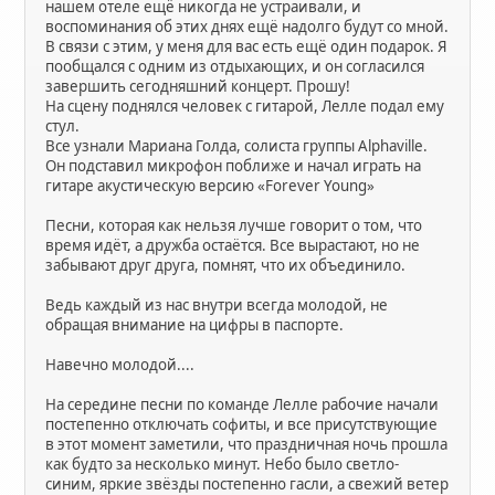
нашем отеле ещё никогда не устраивали, и
воспоминания об этих днях ещё надолго будут со мной.
В связи с этим, у меня для вас есть ещё один подарок. Я
пообщался с одним из отдыхающих, и он согласился
завершить сегодняшний концерт. Прошу!
На сцену поднялся человек с гитарой, Лелле подал ему
стул.
Все узнали Мариана Голда, солиста группы Alphaville.
Он подставил микрофон поближе и начал играть на
гитаре акустическую версию «Forever Young»
Песни, которая как нельзя лучше говорит о том, что
время идёт, а дружба остаётся. Все вырастают, но не
забывают друг друга, помнят, что их объединило.
Ведь каждый из нас внутри всегда молодой, не
обращая внимание на цифры в паспорте.
Навечно молодой....
На середине песни по команде Лелле рабочие начали
постепенно отключать софиты, и все присутствующие
в этот момент заметили, что праздничная ночь прошла
как будто за несколько минут. Небо было светло-
синим, яркие звёзды постепенно гасли, а свежий ветер