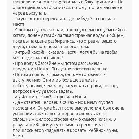
гастроли, её я тоже на фестиваль в Баку пригласил. Но
опять пришлось торопиться, потому что там настал её
черёд выступать.
- Ты успел хоть перекусить где-нибудь? – спросила
Настя
- Я потом спустился к вам, отдохнул немного у бассейна,
кстати, почему там была такая странная вода? В общем,
пока вы на сцене разбирались, кто отравил вашего
друга, я немного поел с вашего стола.
- Хитрый какой! – сказала Настя – Хотя я бы на твоём
месте сделала бы так же!
- Про воду в бассейне мы потом расскажем –
продолжил Немо – Ты лучше расскажи дальше
- Потом я пошёл к Томасу, он тоже готовился к
выступлению. С ним мы больше за жизнь
побеседовали, чем за музыку и за гастроли, но пару
вопросов ему удалось задать.
- А у Фэнси ты был? – спросила Настя
- Да – ответил человек в очках – но к нему я успел
последним. Он уже был после выступления, был очень
уставший, так что всё интервью свелось к его
сплошным философствованиям о смысле жизни. В
результате Фэнси уснул прямо в кресле, и мне
пришлось его укладывать в кровать. Ребёнок Луны,
блин.