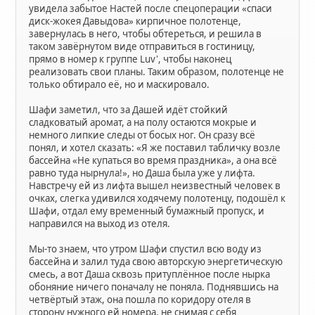
увидела забытое Настей после спецоперации «спаси
диск-жокея Давыдова» кирпичное полотенце,
завернулась в него, чтобы обтереться, и решила в
таком завёрнутом виде отправиться в гостиницу,
прямо в номер к группе Luv', чтобы наконец
реализовать свои планы. Таким образом, полотенце не
только обтирало её, но и маскировало.
Шафи заметил, что за Дашей идёт стойкий
сладковатый аромат, а на полу остаются мокрые и
немного липкие следы от босых ног. Он сразу всё
понял, и хотел сказать: «Я же поставил табличку возле
бассейна «Не купаться во время праздника», а она всё
равно туда нырнула!», но Даша была уже у лифта.
Навстречу ей из лифта вышел неизвестный человек в
очках, слегка удивился ходячему полотенцу, подошёл к
Шафи, отдал ему временный бумажный пропуск, и
направился на выход из отеля.
Мы-то знаем, что утром Шафи спустил всю воду из
бассейна и залил туда свою авторскую энергетическую
смесь, а вот Даша сквозь притуплённое после нырка
обоняние ничего поначалу не поняла. Поднявшись на
четвёртый этаж, она пошла по коридору отеля в
сторону нужного ей номера, не снимая с себя