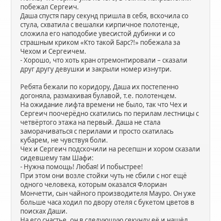
побежал Сергеич.
Даша спустя пару секунд пришла в себя, вскочила со
стула, схватила с вешалки кирпичное полотенце,
сложила его наподобие увесистой дубинки и со
страшным криком «Кто такой Барс?!» побежала за
Чехом и Сергеичем.
- Хорошо, что хоть кран отремонтировали – сказали
друг другу девушки и закрыли номер изнутри.
Ребята бежали по коридору, Даша их постепенно
догоняла, размахивая булавой, т.е. полотенцем.
На ожидание лифта времени не было, так что Чех и
Сергеич поочерёдно скатились по перилам лестницы с
четвёртого этажа на первый. Даша не стала
заморачиваться с перилами и просто скатилась
кубарем, не чувствуя боли.
Чех и Сергеич подскочили на ресепшн и хором сказали
сидевшему там Шафи:
- Нужна помощь! Любая! И побыстрее!
При этом они возле стойки чуть не сбили с ног ещё
одного человека, которым оказался Флориан
Мончетти, сын чайного производителя Мауро. Он уже
больше часа ходил по двору отеля с букетом цветов в
поисках Даши.
На его счастье, он в следующую секунду её и нашёл.