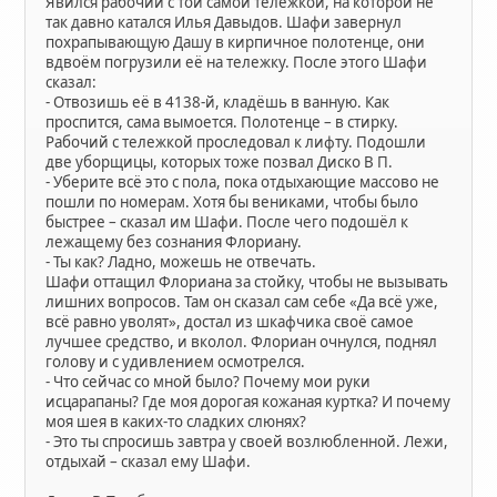
Явился рабочий с той самой тележкой, на которой не
так давно катался Илья Давыдов. Шафи завернул
похрапывающую Дашу в кирпичное полотенце, они
вдвоём погрузили её на тележку. После этого Шафи
сказал:
- Отвозишь её в 4138-й, кладёшь в ванную. Как
проспится, сама вымоется. Полотенце – в стирку.
Рабочий с тележкой проследовал к лифту. Подошли
две уборщицы, которых тоже позвал Диско В П.
- Уберите всё это с пола, пока отдыхающие массово не
пошли по номерам. Хотя бы вениками, чтобы было
быстрее – сказал им Шафи. После чего подошёл к
лежащему без сознания Флориану.
- Ты как? Ладно, можешь не отвечать.
Шафи оттащил Флориана за стойку, чтобы не вызывать
лишних вопросов. Там он сказал сам себе «Да всё уже,
всё равно уволят», достал из шкафчика своё самое
лучшее средство, и вколол. Флориан очнулся, поднял
голову и с удивлением осмотрелся.
- Что сейчас со мной было? Почему мои руки
исцарапаны? Где моя дорогая кожаная куртка? И почему
моя шея в каких-то сладких слюнях?
- Это ты спросишь завтра у своей возлюбленной. Лежи,
отдыхай – сказал ему Шафи.