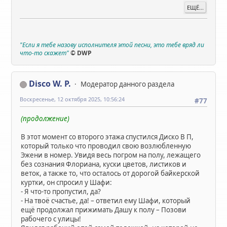
ЕЩЁ...
"Если я тебе назову исполнителя этой песни, это тебе вряд ли
что-то скажет"
© DWP
Disco W. P.
Модератор данного раздела
Воскресенье, 12 октября 2025, 10:56:24
#77
(продолжение)
В этот момент со второго этажа спустился Диско В П,
который только что проводил свою возлюбленную
Эжени в номер. Увидя весь погром на полу, лежащего
без сознания Флориана, куски цветов, листиков и
веток, а также то, что осталось от дорогой байкерской
куртки, он спросил у Шафи:
- Я что-то пропустил, да?
- На твоё счастье, да! – ответил ему Шафи, который
ещё продолжал прижимать Дашу к полу – Позови
рабочего с улицы!