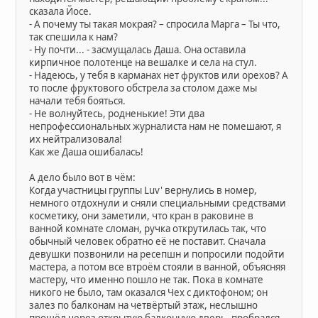
сказала Йосе.
- А почему ты такая мокрая? – спросила Марга – Ты что,
так спешила к нам?
- Ну почти... - засмущалась Даша. Она оставила
кирпичное полотенце на вешалке и села на стул.
- Надеюсь, у тебя в карманах нет фруктов или орехов? А
то после фруктового обстрела за столом даже мы
начали тебя бояться.
- Не волнуйтесь, родненькие! Эти два
непрофессиональных журналиста нам не помешают, я
их нейтрализовала!
Как же Даша ошибалась!
А дело было вот в чём:
Когда участницы группы Luv' вернулись в номер,
немного отдохнули и сняли специальными средствами
косметику, они заметили, что кран в раковине в
ванной комнате сломан, ручка открутилась так, что
обычный человек обратно её не поставит. Сначала
девушки позвонили на ресепшн и попросили подойти
мастера, а потом все втроём стояли в ванной, объясняя
мастеру, что именно пошло не так. Пока в комнате
никого не было, там оказался Чех с диктофоном; он
залез по балконам на четвёртый этаж, неслышно
прошёл через открытую балконную дверь, пробрался