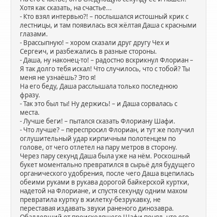
Хотя как сказать, на счастье...
- Кто взял интервью?! – послышался истошный крик с
лестницы, и там появилась вся жёлтая Даша с красными
глазами.
- Врассыпную! – хором сказали друг другу Чех и
Сергеич, и разбежались в разные стороны.
- Даша, ну наконец-то! – радостно вскрикнул Флориан –
Я так долго тебя искал! Что случилось, что с тобой? Ты
меня не узнаёшь? Это я!
На его беду, Даша расслышала только последнюю
фразу.
- Так это был ты! Ну держись! – и Даша сорвалась с
места.
- Лучше беги! – пытался сказать Флориану Шафи.
- Что лучше? – переспросил Флориан, и тут же получил
оглушительный удар кирпичным полотенцем по
голове, от чего отлетел на пару метров в сторону.
Через пару секунд Даша была уже на нём. Роскошный
букет моментально превратился в сырьё для будущего
органического удобрения, после чего Даша вцепилась
обеими руками в рукава дорогой байкерской куртки,
надетой на Флориане, и спустя секунду одним махом
превратила куртку в жилетку-безрукавку, не
переставая издавать звуки раненого динозавра.
Обалдевший от происходящего Шафи понял, что его