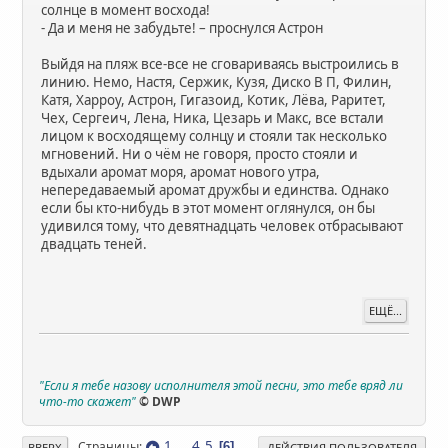
солнце в момент восхода!
- Да и меня не забудьте! – проснулся Астрон
Выйдя на пляж все-все не сговариваясь выстроились в
линию. Немо, Настя, Сержик, Кузя, Диско В П, Филин,
Катя, Харроу, Астрон, Гигазоид, Котик, Лёва, Раритет,
Чех, Сергеич, Лена, Ника, Цезарь и Макс, все встали
лицом к восходящему солнцу и стояли так несколько
мгновений. Ни о чём не говоря, просто стояли и
вдыхали аромат моря, аромат нового утра,
непередаваемый аромат дружбы и единства. Однако
если бы кто-нибудь в этот момент оглянулся, он бы
удивился тому, что девятнадцать человек отбрасывают
двадцать теней.
ЕЩЁ...
"Если я тебе назову исполнителя этой песни, это тебе вряд ли
что-то скажет"
© DWP
1
...
4
5
Страницы
6
ВВЕРХ
ДЕЙСТВИЯ ПОЛЬЗОВАТЕЛЯ