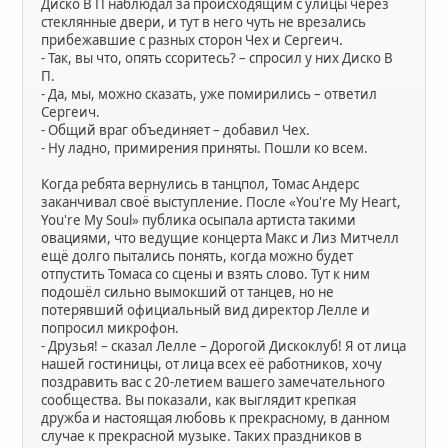
Диско В П наблюдал за происходящим с улицы через
стеклянные двери, и тут в него чуть не врезались
прибежавшие с разных сторон Чех и Сергеич.
- Так, вы что, опять ссоритесь? – спросил у них Диско В
П.
- Да, мы, можно сказать, уже помирились – ответил
Сергеич.
- Общий враг объединяет – добавил Чех.
- Ну ладно, примирения приняты. Пошли ко всем.
Когда ребята вернулись в танцпол, Томас Андерс
заканчивал своё выступление. После «You're My Heart,
You're My Soul» публика осыпала артиста такими
овациями, что ведущие концерта Макс и Лиз Митчелл
ещё долго пытались понять, когда можно будет
отпустить Томаса со сцены и взять слово. Тут к ним
подошёл сильно вымокший от танцев, но не
потерявший официальный вид директор Лелле и
попросил микрофон.
- Друзья! – сказал Лелле – Дорогой Дискоклуб! Я от лица
нашей гостиницы, от лица всех её работников, хочу
поздравить вас с 20-летием вашего замечательного
сообщества. Вы показали, как выглядит крепкая
дружба и настоящая любовь к прекрасному, в данном
случае к прекрасной музыке. Таких праздников в