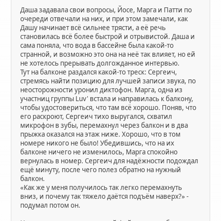
Даша задавала свои вопросы, Йосе, Марга и Патти по
очереди отвечали на них, и при этом замечали, как
Дашу начинает всё сильнее трясти, а её речь
становилась всё более быстрой и отрывистой. Даша и
сама поняла, что вода в бассейне была какой-то
странной, и возможно это она на неё так влияет, но ей
не хотелось прерывать долгожданное интервью.
Тут на балконе раздался какой-то треск: Сергеич,
стремясь найти позицию для лучшей записи звука, по
неосторожности уронил диктофон. Марга, одна из
участниц группы Luv' встала и направилась к балкону,
чтобы удостовериться, что там всё хорошо. Поняв, что
его раскроют, Сергеич тихо выругался, схватил
микрофон в зубы, перемахнул через балкон и в два
прыжка оказался на этаж ниже. Хорошо, что в том
номере никого не было! Убедившись, что на их
балконе ничего не изменилось, Марга спокойно
вернулась в номер. Сергеич для надёжности подождал
ещё минуту, после чего полез обратно на нужный
балкон.
«Как же у меня получилось так легко перемахнуть
вниз, и почему так тяжело даётся подъём наверх?» -
подумал потом он.