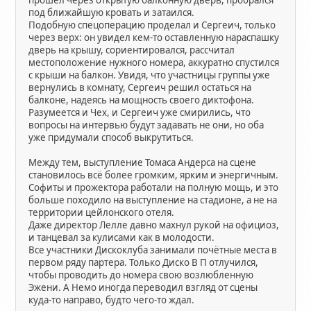
под ближайшую кровать и затаился.
Подобную спецоперацию проделал и Сергеич, только
через верх: он увидел кем-то оставленную нараспашку
дверь на крышу, сориентировался, рассчитал
местоположение нужного номера, аккуратно спустился
с крыши на балкон. Увидя, что участницы группы уже
вернулись в комнату, Сергеич решил остаться на
балконе, надеясь на мощность своего диктофона.
Разумеется и Чех, и Сергеич уже смирились, что
вопросы на интервью будут задавать не они, но оба
уже придумали способ выкрутиться.
Между тем, выступление Томаса Андерса на сцене
становилось всё более громким, ярким и энергичным.
Софиты и прожектора работали на полную мощь, и это
больше походило на выступление на стадионе, а не на
территории цейлонского отеля.
Даже директор Лелле давно махнул рукой на официоз,
и танцевал за кулисами как в молодости.
Все участники Дискоклуба занимали почётные места в
первом ряду партера. Только Диско В П отлучился,
чтобы проводить до номера свою возлюбленную
Эжени. А Немо иногда переводил взгляд от сцены
куда-то направо, будто чего-то ждал.