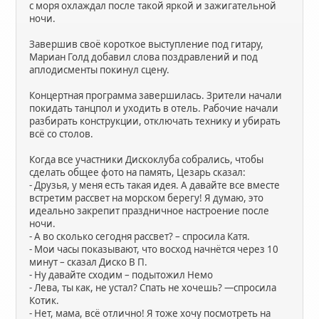
с моря охлаждал после такой яркой и зажигательной
ночи.
Завершив своё короткое выступление под гитару,
Мариан Голд добавил слова поздравлений и под
аплодисменты покинул сцену.
Концертная программа завершилась. Зрители начали
покидать танцпол и уходить в отель. Рабочие начали
разбирать конструкции, отключать технику и убирать
всё со столов.
Когда все участники Дискоклуба собрались, чтобы
сделать общее фото на память, Цезарь сказал:
- Друзья, у меня есть такая идея. А давайте все вместе
встретим рассвет на морском берегу! Я думаю, это
идеально закрепит праздничное настроение после
ночи.
- А во сколько сегодня рассвет? – спросила Катя.
- Мои часы показывают, что восход начнётся через 10
минут – сказал Диско В П.
- Ну давайте сходим – подытожил Немо
- Лева, ты как, не устал? Спать не хочешь? —спросила
Котик.
- Нет, мама, всё отлично! Я тоже хочу посмотреть на