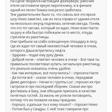
На сцене творился настоящий фейерверк; рабочие
отеля заготовили яркую пиротехнику, и в финале
одной из песен Томаса она резко сработала.
Тем удивительнее было то, что сквозь всё это яркое
шоу Немо заметил, как из леса справа от здания отеля
на несколько секунд поднялась зелёная звезда. Поняв,
что это тот сигнал, который он ждал, Немо взял Настю
за руку и оба быстро побежали на то место, откуда
стреляли из ракетницы.
Они прибыли на слабо освещённую площадку в лесу,
где их ждал тот самый неизвестный человек в очках,
которого Даша встретила у лифта.
- Здарова – подал ему руку Дима.
- Доброй ночи – ответил человек в очках – Всё-таки ты
правильно посоветовал купить сигнальную ракетницу,
это реально оказалось очень удобно
- Как там интервью, всё получилось? – спросила Настя
- Да почти всё – сказал человек в очках, передавая
Диме диктофон – Начал я с группы Luv', спросил их про
гастроли и про последний сборник. Сказал им про
фестиваль в Баку, они обещали приехать в качестве
почётных гостей. За жизнь не успели поговорить,
потому что их позвали на ваш праздник.
- Хорошо, а дальше ты к кому пошёл? – спросил Немо
- Потом был у Сандры. С ней тоже говорили про