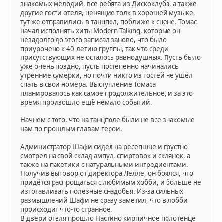
знакомых мелодий, все ребята из Дискоклуба, а также
другие гости отеля, ценящие толк в хорошей музыке,
тут же отправились в танцпол, поближе к сцене. Томас
начал исполнять хиты Modern Talking, которые он
незадолго до этого записал заново, что было
приурочено к 40-летию группы, так что среди
присутствующих не осталось равнодушных. Пусть было
уже очень поздно, пусть постепенно начинались
утренние сумерки, но почти никто из гостей не ушёл
спать в свои номера. Выступление Томаса
планировалось как самое продолжительное, и за это
время произошло ещё немало событий.
Начнём с того, что на танцполе были не все знакомые
нам по прошлым главам герои.
Администратор Шафи сидел на ресепшне и грустно
смотрел на свой склад ампул, спиртовок и склянок, а
также на пакетики с натуральными ингредиентами.
Получив выговор от директора Лелле, он боялся, что
придётся распрощаться с любимым хобби, и больше не
изготавливать полезные снадобья. Из-за сильных
размышлений Шафи не сразу заметил, что в лобби
происходит что-то странное.
В двери отеля прошло Настино кирпичное полотенце