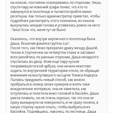
на ножках, постоянно осматриваясь по сторонам. Лишь
спустя пару мгновений Шафи понял, что кто-то
завернулся в полотенце и пытается пройти мимо
ресепшна. Как только администратор привстал, чтобы
подробнее рассмотреть этого покемона, из кокона
высунулась мокрая голова и уставилась ровно на него:
- Тихо! Если что, меня тут не было!
Оказалось, что внутри кирпичного полотенца была
Даша, бешеная фанатка группы Luv'.
После того, как Немо прекратил драку между Дашей,
Чехом и Сергеичем на четвёртом этаже и заставил
всех разойтись по разным сторонам, Даша ненадолго
спустилась во двор. Взяв ещё пару кусков
понравившегося ей арбуза, она начала неистово
ходить по внутренней территории отеля, не обращая
внимания на выступавшего на сцене Томаса Андерса.
Пытаясь придумать новый способ, как можно
пробраться в номер своих кумиров и взять-таки
вожделенное интервью, она не заметила, как
оступилась и полетела вниз головой в бассейн. Даша
умела плавать, но не очень хорошо, так что она не
сразу вынырнула на поверхность и не сразу поняла, в
какую сторону нужно плыть, чтобы выбраться из
бассейна. Поднявшись, наконец, по лестнице, Даша