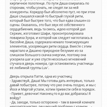
кирпичное полотенце. По пути Даша озиралась по
сторонам, чтобы узнать, не следят ли за ней
конкуренты. Коридор был абсолютно пуст, но при этом
Даше слышался какой-то быстрый глухой ритм,
который был быстрее того, что был едва слышен со
сцены. Оказалось, это был звук её собственного
сердцебиения, ведь та смесь, идею которой дал
Сержик, изготовил Шафи, проконтролировала
повариха Зухра, и которой как следует наглоталась в
бассейне Даша, содержала немало тонизирующих
элементов, ускоряющих ритм сердца. Вместе с этим
нарастало и Дашино природное безумие из-за
слишком большого скачка энергии, поэтому она
ускорила шаг и уже спустя несколько мгновений
стучала в дверь номера, где остановились участницы
её любимой группы Luv'.
Дверь открыла Патти, одна из участниц:
- Здравствуй, Даша! Мы готовы дать интервью, только
давай побыстрее, потому что уже очень поздно, и мы с
Йосе и Маргой устали, хотим привести себя в порядок.
- Привет, девочки! Наконец-то я до вас добралась! Я
войду?
- Да, заходи, только осторожно – там в ванной комнате
находится мастер, решающий проблему с краном... -