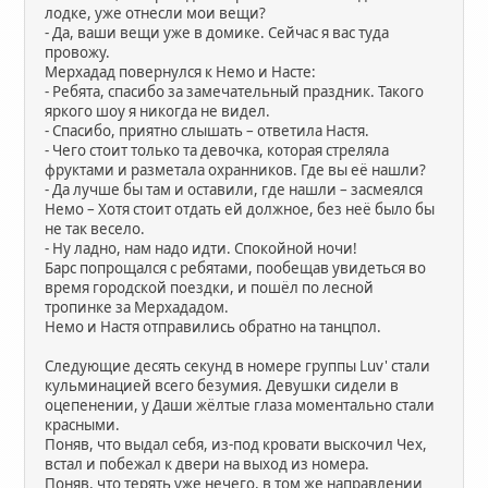
лодке, уже отнесли мои вещи?
- Да, ваши вещи уже в домике. Сейчас я вас туда
провожу.
Мерхадад повернулся к Немо и Насте:
- Ребята, спасибо за замечательный праздник. Такого
яркого шоу я никогда не видел.
- Спасибо, приятно слышать – ответила Настя.
- Чего стоит только та девочка, которая стреляла
фруктами и разметала охранников. Где вы её нашли?
- Да лучше бы там и оставили, где нашли – засмеялся
Немо – Хотя стоит отдать ей должное, без неё было бы
не так весело.
- Ну ладно, нам надо идти. Спокойной ночи!
Барс попрощался с ребятами, пообещав увидеться во
время городской поездки, и пошёл по лесной
тропинке за Мерхададом.
Немо и Настя отправились обратно на танцпол.
Следующие десять секунд в номере группы Luv' стали
кульминацией всего безумия. Девушки сидели в
оцепенении, у Даши жёлтые глаза моментально стали
красными.
Поняв, что выдал себя, из-под кровати выскочил Чех,
встал и побежал к двери на выход из номера.
Поняв, что терять уже нечего, в том же направлении