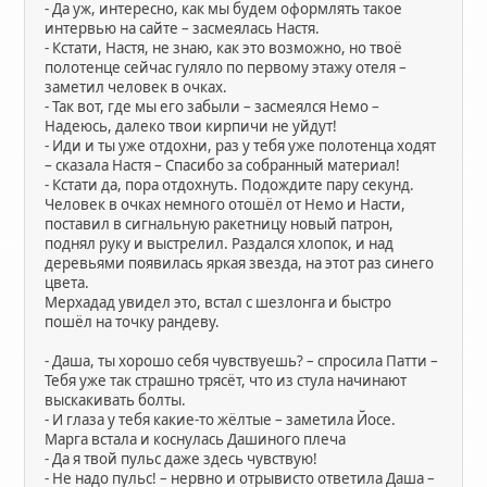
- Да уж, интересно, как мы будем оформлять такое
интервью на сайте – засмеялась Настя.
- Кстати, Настя, не знаю, как это возможно, но твоё
полотенце сейчас гуляло по первому этажу отеля –
заметил человек в очках.
- Так вот, где мы его забыли – засмеялся Немо –
Надеюсь, далеко твои кирпичи не уйдут!
- Иди и ты уже отдохни, раз у тебя уже полотенца ходят
– сказала Настя – Спасибо за собранный материал!
- Кстати да, пора отдохнуть. Подождите пару секунд.
Человек в очках немного отошёл от Немо и Насти,
поставил в сигнальную ракетницу новый патрон,
поднял руку и выстрелил. Раздался хлопок, и над
деревьями появилась яркая звезда, на этот раз синего
цвета.
Мерхадад увидел это, встал с шезлонга и быстро
пошёл на точку рандеву.
- Даша, ты хорошо себя чувствуешь? – спросила Патти –
Тебя уже так страшно трясёт, что из стула начинают
выскакивать болты.
- И глаза у тебя какие-то жёлтые – заметила Йосе.
Марга встала и коснулась Дашиного плеча
- Да я твой пульс даже здесь чувствую!
- Не надо пульс! – нервно и отрывисто ответила Даша –