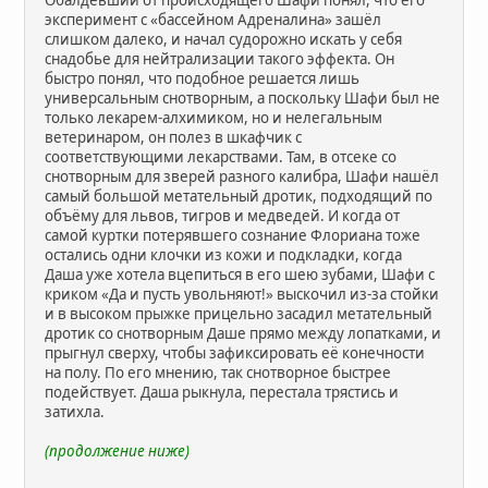
эксперимент с «бассейном Адреналина» зашёл
слишком далеко, и начал судорожно искать у себя
снадобье для нейтрализации такого эффекта. Он
быстро понял, что подобное решается лишь
универсальным снотворным, а поскольку Шафи был не
только лекарем-алхимиком, но и нелегальным
ветеринаром, он полез в шкафчик с
соответствующими лекарствами. Там, в отсеке со
снотворным для зверей разного калибра, Шафи нашёл
самый большой метательный дротик, подходящий по
объёму для львов, тигров и медведей. И когда от
самой куртки потерявшего сознание Флориана тоже
остались одни клочки из кожи и подкладки, когда
Даша уже хотела вцепиться в его шею зубами, Шафи с
криком «Да и пусть увольняют!» выскочил из-за стойки
и в высоком прыжке прицельно засадил метательный
дротик со снотворным Даше прямо между лопатками, и
прыгнул сверху, чтобы зафиксировать её конечности
на полу. По его мнению, так снотворное быстрее
подействует. Даша рыкнула, перестала трястись и
затихла.
(продолжение ниже)