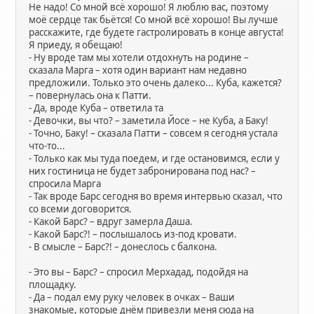
Не надо! Со мной всё хорошо! Я люблю вас, поэтому
моё сердце так бьётся! Со мной всё хорошо! Вы лучше
расскажите, где будете гастролировать в конце августа!
Я приеду, я обещаю!
- Ну вроде там мы хотели отдохнуть на родине –
сказала Марга – хотя один вариант нам недавно
предложили. Только это очень далеко... Куба, кажется?
– повернулась она к Патти.
- Да, вроде Куба – ответила та
- Девочки, вы что? – заметила Йосе – не Куба, а Баку!
- Точно, Баку! – сказала Патти – совсем я сегодня устала
что-то...
- Только как мы туда поедем, и где остановимся, если у
них гостиница не будет забронирована под нас? –
спросила Марга
- Так вроде Барс сегодня во время интервью сказал, что
со всеми договорится.
- Какой Барс? – вдруг замерла Даша.
- Какой Барс?! – послышалось из-под кровати.
- В смысле – Барс?! – донеслось с балкона.
- Это вы – Барс? – спросил Мерхадад, подойдя на
площадку.
- Да – подал ему руку человек в очках – Ваши
знакомые, которые днём привезли меня сюда на