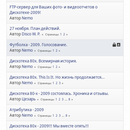
FTP-сервер для Ваших фото- и видеоотчетов о
Дискотеке-2009!
Автор
Nemo
27 ноября. План действий.
Автор
Disco W. P.
1
2
Страницы
Футболка - 2009. Голосование.
Автор
Nemo
1
2
Страницы
Дискотека 80х. Всемирная история.
Автор
Nemo
1
2
Страницы
Дискотека 80х. This Is It. Но жизнь продолжается...
Автор
Nemo
1
2
3
Страницы
Дискотека 80-х - 2009 состоялась. Хроника и отзывы.
Автор
Цезарь
1
2
3
...
8
Страницы
Атрибутика - 2009
Автор
Nemo
1
2
3
...
8
Страницы
Дискотека 80х - 2009!!! Мы вместе опять!!!