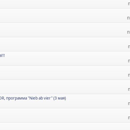
П
П
П
П
!!!
П
П
П
, программа "Nieb ab vier" (3 мая)
П
П