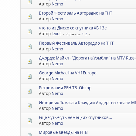
Автор
Nemo
Второй Фестиваль Авторадио на ТНТ
Автор
Nemo
что то из Диско со спутника ХБ 13е
Автор
lexus
1
2
Страницы
Первый Фестиваль Авторадио на ТНТ
Автор
Nemo
Джордж Майкл - "Дорога на Уэмбли" на MTV-Russia
Автор
Nemo
George Michael на VH1Europe.
Автор
Nemo
Ретромания РЕН-ТВ. Обзор
Автор
Nemo
Интервью Томаса и Клаудии Андерс на канале MDR
Автор
Nemo
Еще чуть-чуть немецких спутников...
Автор
Nemo
Мировые звезды на НТВ