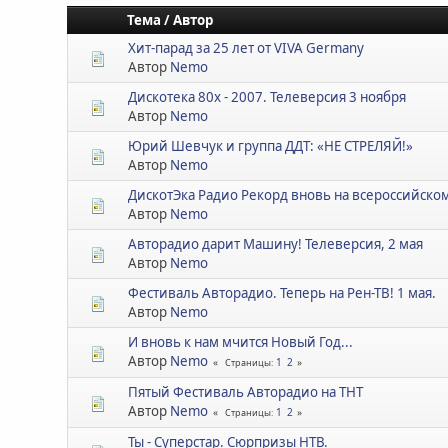
Тема
/
Автор
Хит-парад за 25 лет от VIVA Germany
Автор
Nemo
Дискотека 80х - 2007. Телеверсия 3 ноября
Автор
Nemo
Юрий Шевчук и группа ДДТ: «НЕ СТРЕЛЯЙ!»
Автор
Nemo
ДискотЭка Радио Рекорд вновь на всероссийском 
Автор
Nemo
Авторадио дарит Машину! Телеверсия, 2 мая
Автор
Nemo
Фестиваль Авторадио. Теперь на Рен-ТВ! 1 мая.
Автор
Nemo
И вновь к нам мчится Новый Год...
Автор
Nemo
1
2
Страницы
Пятый Фестиваль Авторадио на ТНТ
Автор
Nemo
1
2
Страницы
Ты - Суперстар. Сюрпризы НТВ.