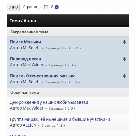
2
Страницы
1
ВНИЗ
Тема
/
Автор
Закрепленная тема
Поиск Музыки
Автор
Mr.Serzh!
1
2
3
...
21
Страницы
Перевод песен
Автор
Max Wilder
1
2
3
Страницы
Поиск - Отечественная музыка
Автор
Mr.Serzh!
1
2
3
...
5
Страницы
Обычная тема
Дни рождения у наших любимых звезд
Автор
Max Wilder
1
2
3
Страницы
Группа Мираж, её нынешние и бывшие участники
Автор
ALLIEN
1
2
Страницы