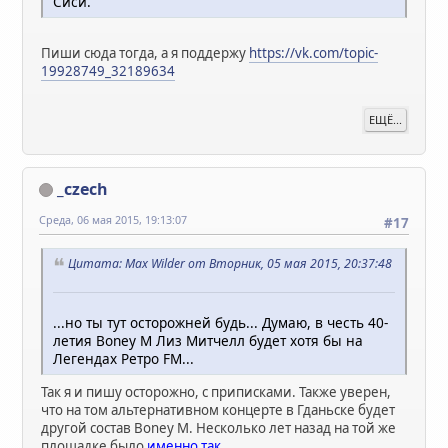
Сиси.
Пиши сюда тогда, а я поддержу
https://vk.com/topic-
19928749_32189634
ЕЩЁ...
_czech
Среда, 06 мая 2015, 19:13:07
#17
Цитата: Max Wilder от Вторник, 05 мая 2015, 20:37:48
...но ты тут осторожней будь... Думаю, в честь 40-
летия Boney M Лиз Митчелл будет хотя бы на
Легендах Ретро FM...
Так я и пишу осторожно, с приписками. Также уверен,
что на том альтернативном концерте в Гданьске будет
другой состав Boney M. Несколько лет назад на той же
площадке было
именно так
.