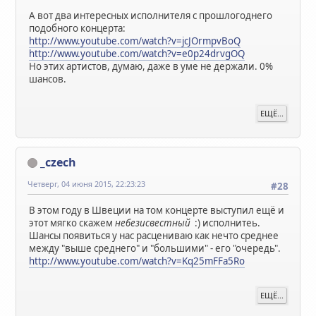
А вот два интересных исполнителя с прошлогоднего
подобного концерта:
http://www.youtube.com/watch?v=jcJOrmpvBoQ
http://www.youtube.com/watch?v=e0p24drvgOQ
Но этих артистов, думаю, даже в уме не держали. 0%
шансов.
ЕЩЁ...
_czech
Четверг, 04 июня 2015, 22:23:23
#28
В этом году в Швеции на том концерте выступил ещё и
этот мягко скажем
небезисвестный
:) исполнитеь.
Шансы появиться у нас расцениваю как нечто среднее
между "выше среднего" и "большими" - его "очередь".
http://www.youtube.com/watch?v=Kq25mFFa5Ro
ЕЩЁ...