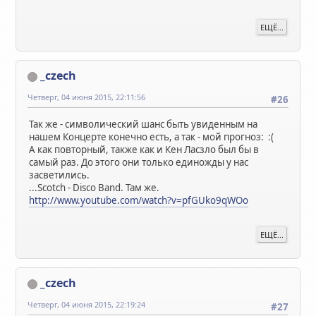
ЕЩЁ...
_czech
Четверг, 04 июня 2015, 22:11:56
#26
Так же - символический шанс быть увиденным на
нашем Концерте конечно есть, а так - мой прогноз: :(
А как повторный, также как и Кен Ласзло был бы в
самый раз. До этого они только единожды у нас
засветились.
...Scotch - Disco Band. Там же.
http://www.youtube.com/watch?v=pfGUko9qWOo
ЕЩЁ...
_czech
Четверг, 04 июня 2015, 22:19:24
#27