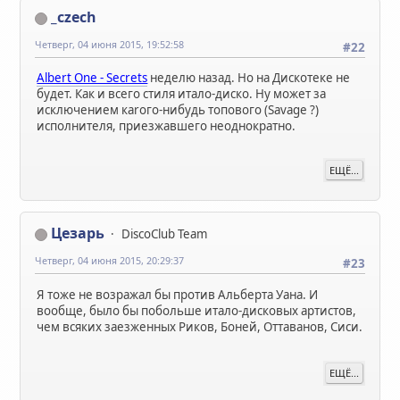
_czech
Четверг, 04 июня 2015, 19:52:58
#22
Albert One - Secrets
неделю назад. Но на Дискотеке не
будет. Как и всего стиля итало-диско. Ну может за
исключением каrого-нибудь топового (Savage ?)
исполнителя, приезжавшего неоднократно.
ЕЩЁ...
Цезарь
DiscoClub Team
Четверг, 04 июня 2015, 20:29:37
#23
Я тоже не возражал бы против Альберта Уана. И
вообще, было бы побольше итало-дисковых артистов,
чем всяких заезженных Риков, Боней, Оттаванов, Сиси.
ЕЩЁ...