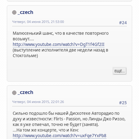
_czech
Четверг, 04 июня 2015, 21:53:00
#24
Малюсенький шанс, что в качестве повторного
возьмут....
http://www.youtube.com/watch?v=DgT1f4Gf2II
(выступление исполнителя две недели назад в
Стокгольме)
ЕЩЁ...
_czech
Четверг, 04 июня 2015, 22:01:26
#25
Сильно подошло бы нашей Дискотеке Авторадио по
духу и известности: Flirts - Passion, но Линды Джо Риззо,
как я уже отмечал, точно не будет (занята).
...На том же концерте, что и Кен:
http://www.youtube.com/watch?v=uxFqe7YxPb8