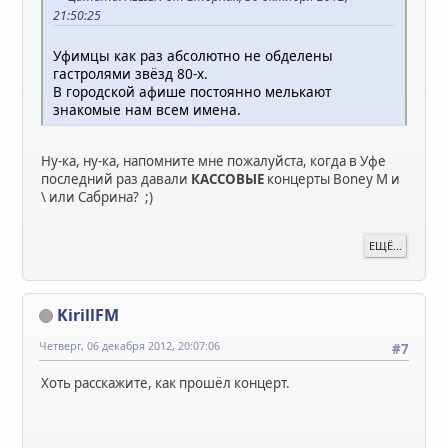
21:50:25
Уфимцы как раз абсолютно не обделены
гастролями звёзд 80-х.
В городской афише постоянно мелькают
знакомые нам всем имена.
Ну-ка, ну-ка, напомните мне пожалуйста, когда в Уфе
последний раз давали
КАССОВЫЕ
концерты Boney M и
\ или Сабрина? ;)
ЕЩЁ...
KirillFM
Четверг, 06 декабря 2012, 20:07:06
#7
Хоть расскажите, как прошёл концерт.