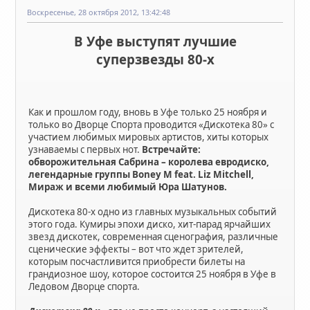
Воскресенье, 28 октября 2012, 13:42:48
В Уфе выступят лучшие
суперзвезды 80-х
Как и прошлом году, вновь в Уфе только 25 ноября и
только во Дворце Спорта проводится «Дискотека 80» с
участием любимых мировых артистов, хиты которых
узнаваемы с первых нот.
Встречайте:
обворожительная Сабрина – королева евродиско,
легендарные группы Boney M feat. Liz Mitchell,
Мираж и всеми любимый Юра Шатунов.
Дискотека 80-х одно из главных музыкальных событий
этого года. Кумиры эпохи диско, хит-парад ярчайших
звезд дискотек, современная сценография, различные
сценические эффекты – вот что ждет зрителей,
которым посчастливится приобрести билеты на
грандиозное шоу, которое состоится 25 ноября в Уфе в
Ледовом Дворце спорта.