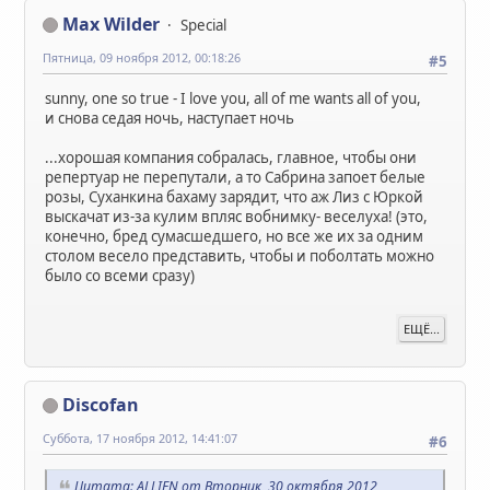
Max Wilder
Special
Пятница, 09 ноября 2012, 00:18:26
#5
sunny, one so true - I love you, all of me wants all of you,
и снова седая ночь, наступает ночь
...хорошая компания собралась, главное, чтобы они
репертуар не перепутали, а то Сабрина запоет белые
розы, Суханкина бахаму зарядит, что аж Лиз с Юркой
выскачат из-за кулим впляс вобнимку- веселуха! (это,
конечно, бред сумасшедшего, но все же их за одним
столом весело представить, чтобы и поболтать можно
было со всеми сразу)
ЕЩЁ...
Discofan
Суббота, 17 ноября 2012, 14:41:07
#6
Цитата: ALLIEN от Вторник, 30 октября 2012,