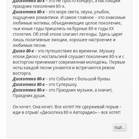
Дискотека 80-х
– это не просто концерт, а настоящий
праздник поколения 80-х.
Дискотека 80-х
– это море света, звука, улыбок,
ощущение романтики. И самое главное – это знакомые
любимые мотивы, объединяющие целое поколение,
чьи юные годы пришлись на бурные 80-е годы XX
столетия. Об этой эпохе слагают легенды. Здесь царят
лишь позитивные эмоции, хорошее настроение и
любимые песни.
Диско 80-х
– это путешествие во времени. Музыку
эпохи Диско с ностальгией слушает поколение 80-х и с
восторгом принимает современная молодёжь. Первые
ноты каждой песни узнаются и встречаются ревом
восторга.
Дискотека 80-х
– это Событие с большой буквы.
Дискотека 80-х
– это Супершоу.
Дискотека 80-х
– это Праздник музыки, а значит,
Праздник души.
Он хочет. Она хочет. Все хотят! Не сдерживай порыв –
иди в отрыв! «Дискотека 80-х Авторадио» – все хотят!
ЕЩЁ...