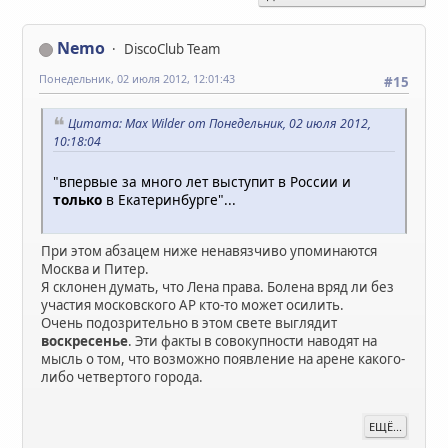
Nemo
DiscoClub Team
Понедельник, 02 июля 2012, 12:01:43
#15
Цитата: Max Wilder от Понедельник, 02 июля 2012,
10:18:04
"впервые за много лет выступит в России и
только
в Екатеринбурге"...
При этом абзацем ниже ненавязчиво упоминаются
Москва и Питер.
Я склонен думать, что Лена права. Болена вряд ли без
участия московского АР кто-то может осилить.
Очень подозрительно в этом свете выглядит
воскресенье
. Эти факты в совокупности наводят на
мысль о том, что возможно появление на арене какого-
либо четвертого города.
ЕЩЁ...