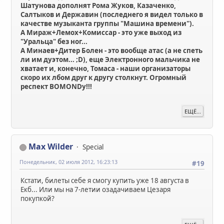
Шатунова дополнят Рома Жуков, Казаченко,
Салтыков и Державин (последнего я видел только в
качестве музыканта группы "Машина времени").
А Мираж+Лемох+Комиссар - это уже выход из
"Уральца" без ног...
А Минаев+Дитер Болен - это вообще атас (а не спеть
ли им дуэтом... ;D), еще Электронного мальчика не
хватает и, конечно, Томаса - наши организаторы
скоро их лбом друг к другу столкнут. Огромный
респект BOMONDу!!!
ЕЩЁ...
Max Wilder
Special
Понедельник, 02 июля 2012, 16:23:13
#19
Кстати, билеты себе я смогу купить уже 18 августа в
Екб... Или мы на 7-летии озадачиваем Цезаря
покупкой?