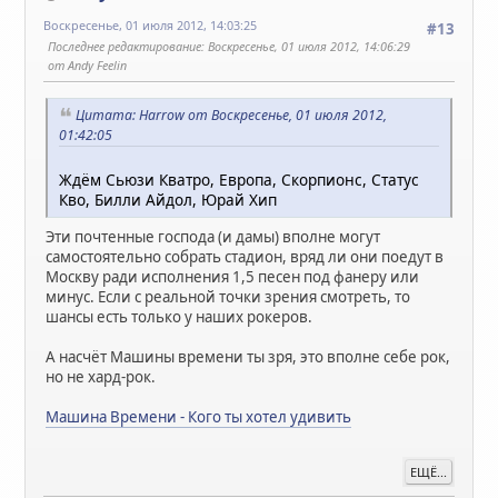
Воскресенье, 01 июля 2012, 14:03:25
#13
Последнее редактирование
: Воскресенье, 01 июля 2012, 14:06:29
от Andy Feelin
Цитата: Harrow от Воскресенье, 01 июля 2012,
01:42:05
Ждём Сьюзи Кватро, Европа, Скорпионс, Статус
Кво, Билли Айдол, Юрай Хип
Эти почтенные господа (и дамы) вполне могут
самостоятельно собрать стадион, вряд ли они поедут в
Москву ради исполнения 1,5 песен под фанеру или
минус. Если с реальной точки зрения смотреть, то
шансы есть только у наших рокеров.
А насчёт Машины времени ты зря, это вполне себе рок,
но не хард-рок.
Машина Времени - Кого ты хотел удивить
ЕЩЁ...