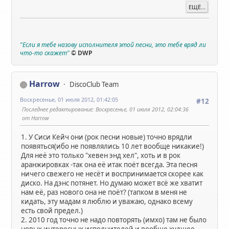
ЕЩЁ...
"Если я тебе назову исполнителя этой песни, это тебе вряд ли
что-то скажет"
© DWP
Harrow
DiscoClub Team
Воскресенье, 01 июля 2012, 01:42:05
#12
Последнее редактирование
: Воскресенье, 01 июля 2012, 02:04:36
от Harrow
1. У Сиси Кейч они (рок песни новые) точно врядли
появяться(ибо не появлялись 10 лет вообще никакие!)
Для неё это только "хевен энд хел", хоть и в рок
аранжировках -так она её итак поёт всегда. Эта песня
ничего свежего не несёт и воспринимается скорее как
диско. На дэнс потянет. Но думаю может всё же хватит
нам её, раз нового она не поёт? (тапком в меня не
кидать, эту мадам я люблю и уважаю, однако всему
есть свой предел.)
2. 2010 год точно не надо повторять (имхо) там не было