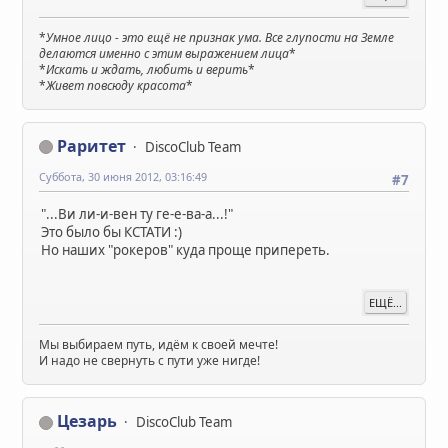
*
Умное лицо - это ещё не признак ума. Все глупости на Земле
делаются именно с этим выражением лица
*
*
Искать и ждать, любить и верить
*
*
Живет повсюду красота
*
Раритет
DiscoClub Team
Суббота, 30 июня 2012, 03:16:49
#7
"...Ви ли-и-вен ту ге-е-ва-а...!"
Это было бы КСТАТИ :)
Но наших "рокеров" куда проще припереть.
ЕЩЁ...
Мы выбираем путь, идём к своей мечте!
И надо не свернуть с пути уже нигде!
Цезарь
DiscoClub Team