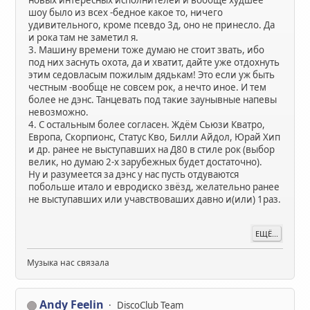
новых интересных исполнителей и вообще худшее
шоу было из всех -бедное какое то, ничего
удивительного, кроме псевдо 3д, оно не принесло. Да
и рока там не заметил я.
3. Машину времени тоже думаю не стоит звать, ибо
под них заснуть охота, да и хватит, дайте уже отдохнуть
этим седовласым пожилым дядькам! Это если уж быть
честным -вообще не совсем рок, а нечто иное. И тем
более не дэнс. Танцевать под такие заунывные напевы
невозможно.
4. С остальным более согласен. Ждём Сьюзи Кватро,
Европа, Скорпионс, Статус Кво, Билли Айдол, Юрай Хип
и др. ранее не выступавших на Д80 в стиле рок (выбор
велик, но думаю 2-х зарубежных будет достаточно).
Ну и разумеется за дэнс у нас пусть отдуваются
побольше итало и евродиско звёзд, желательно ранее
не выступавших или учавствоваших давно и(или) 1раз.
ЕЩЁ...
Музыка нас связала
Andy Feelin
DiscoClub Team