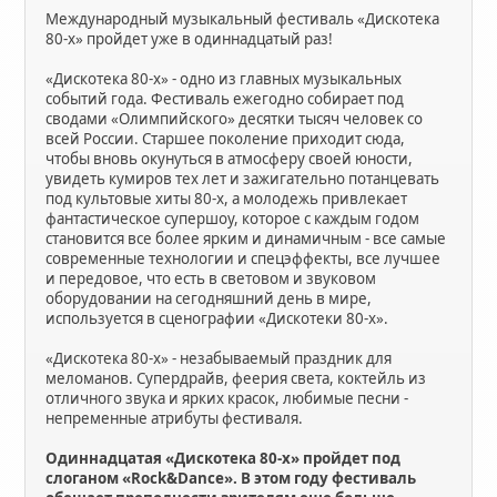
Международный музыкальный фестиваль «Дискотека
80-х» пройдет уже в одиннадцатый раз!
«Дискотека 80-х» - одно из главных музыкальных
событий года. Фестиваль ежегодно собирает под
сводами «Олимпийского» десятки тысяч человек со
всей России. Старшее поколение приходит сюда,
чтобы вновь окунуться в атмосферу своей юности,
увидеть кумиров тех лет и зажигательно потанцевать
под культовые хиты 80-х, а молодежь привлекает
фантастическое супершоу, которое с каждым годом
становится все более ярким и динамичным - все самые
современные технологии и спецэффекты, все лучшее
и передовое, что есть в световом и звуковом
оборудовании на сегодняшний день в мире,
используется в сценографии «Дискотеки 80-х».
«Дискотека 80-х» - незабываемый праздник для
меломанов. Супердрайв, феерия света, коктейль из
отличного звука и ярких красок, любимые песни -
непременные атрибуты фестиваля.
Одиннадцатая «Дискотека 80-х» пройдет под
слоганом «Rock&Dance». В этом году фестиваль