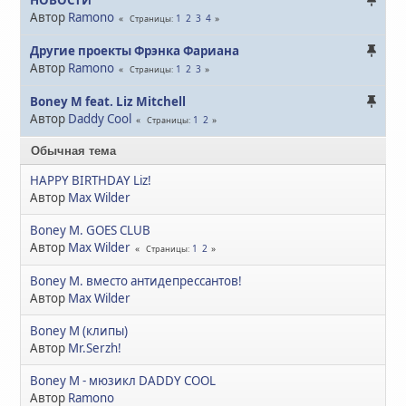
Автор
Ramono
1
2
3
4
Страницы
Другие проекты Фрэнка Фариана
Автор
Ramono
1
2
3
Страницы
Boney M feat. Liz Mitchell
Автор
Daddy Cool
1
2
Страницы
Обычная тема
HAPPY BIRTHDAY Liz!
Автор
Max Wilder
Boney M. GOES CLUB
Автор
Max Wilder
1
2
Страницы
Boney M. вместо антидепрессантов!
Автор
Max Wilder
Boney M (клипы)
Автор
Mr.Serzh!
Boney M - мюзикл DADDY COOL
Автор
Ramono