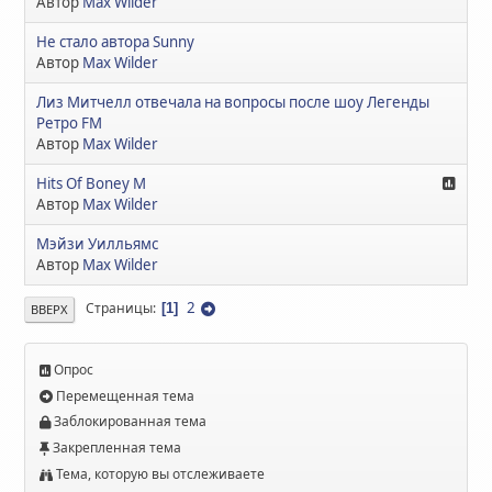
Автор
Max Wilder
Не стало автора Sunny
Автор
Max Wilder
Лиз Митчелл отвечала на вопросы после шоу Легенды
Ретро FM
Автор
Max Wilder
Hits Of Boney M
Автор
Max Wilder
Мэйзи Уилльямс
Автор
Max Wilder
2
Страницы
1
ВВЕРХ
Опрос
Перемещенная тема
Заблокированная тема
Закрепленная тема
Тема, которую вы отслеживаете