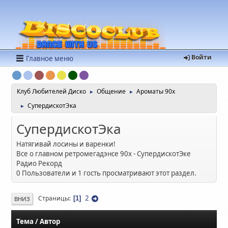
Войти
Главное меню
Клуб Любителей Диско
Общение
Ароматы 90х
►
►
СупердискотЭка
►
СупердискотЭка
Натягивай лосины и варенки!
Все о главном ретромегадэнсе 90х - СупердискотЭке
Радио Рекорд
0 Пользователи и 1 гость просматривают этот раздел.
2
Страницы
1
ВНИЗ
Тема
/
Автор