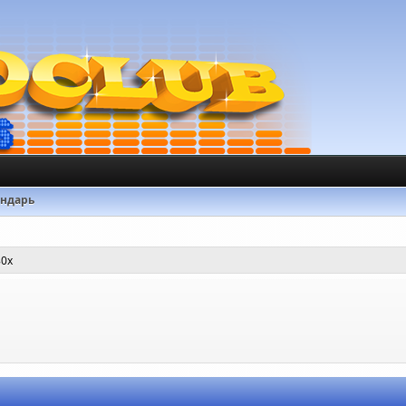
ендарь
80х