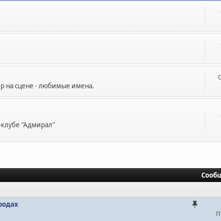
р на сцене - любимые имена.
-клубе "Адмирал"
Сооб
ородах
П