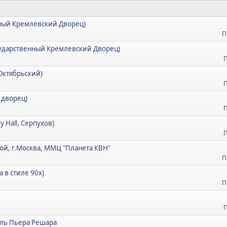
енный Кремлевский Дворец)
П
Государственный Кремлевский Дворец)
П
 Октябрьский)
П
 дворец)
П
y Hall, Серпухов)
П
ой, г.Москва, ММЦ "Планета КВН"
П
а в стиле 90х)
П
П
кль Пьера Решара