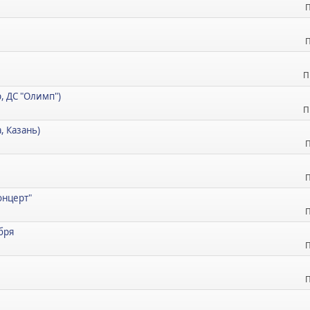
П
П
П
р, ДС "Олимп")
П
, Казань)
П
П
онцерт"
П
ября
П
П