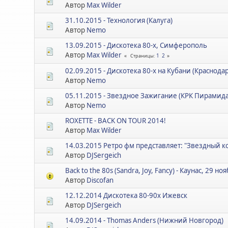
Автор
Max Wilder
31.10.2015 - Технология (Калуга)
Автор
Nemo
13.09.2015 - Дискотека 80-х, Симферополь
Автор
Max Wilder
1
2
Страницы
02.09.2015 - Дискотека 80-х на Кубани (Краснода
Автор
Nemo
05.11.2015 - Звездное Зажигание (КРК Пирамида
Автор
Nemo
ROXETTE - BACK ON TOUR 2014!
Автор
Max Wilder
14.03.2015 Ретро фм представляет: "Звездный к
Автор
DJSergeich
Back to the 80s (Sandra, Joy, Fancy) - Каунас, 29 но
Автор
Discofan
12.12.2014 Дискотека 80-90х Ижевск
Автор
DJSergeich
14.09.2014 - Thomas Anders (Нижний Новгород)