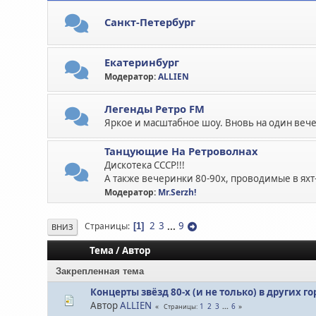
Санкт-Петербург
Екатеринбург
Модератор:
ALLIEN
Легенды Ретро FM
Яркое и масштабное шоу. Вновь на один вече
Танцующие На Ретроволнах
Дискотека СССР!!!
А также вечеринки 80-90х, проводимые в яхт
Модератор:
Mr.Serzh!
2
3
...
9
Страницы
1
ВНИЗ
Тема
/
Автор
Закрепленная тема
Концерты звёзд 80-х (и не только) в других г
Автор
ALLIEN
1
2
3
...
6
Страницы