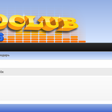
ендарь
80х
.