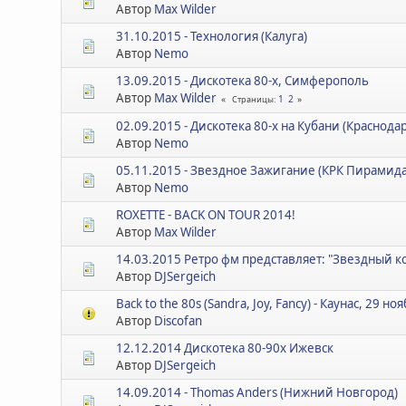
Автор
Max Wilder
31.10.2015 - Технология (Калуга)
Автор
Nemo
13.09.2015 - Дискотека 80-х, Симферополь
Автор
Max Wilder
1
2
Страницы
02.09.2015 - Дискотека 80-х на Кубани (Краснода
Автор
Nemo
05.11.2015 - Звездное Зажигание (КРК Пирамида
Автор
Nemo
ROXETTE - BACK ON TOUR 2014!
Автор
Max Wilder
14.03.2015 Ретро фм представляет: "Звездный к
Автор
DJSergeich
Back to the 80s (Sandra, Joy, Fancy) - Каунас, 29 но
Автор
Discofan
12.12.2014 Дискотека 80-90х Ижевск
Автор
DJSergeich
14.09.2014 - Thomas Anders (Нижний Новгород)