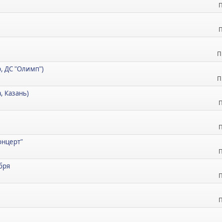
П
П
П
р, ДС "Олимп")
П
, Казань)
П
П
онцерт"
П
ября
П
П