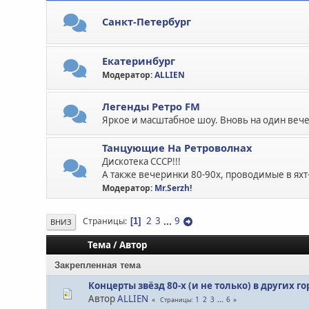
Санкт-Петербург
Екатеринбург
Модератор:
ALLIEN
Легенды Ретро FM
Яркое и масштабное шоу. Вновь на один вече
Танцующие На Ретроволнах
Дискотека СССР!!!
А также вечеринки 80-90х, проводимые в яхт
Модератор:
Mr.Serzh!
2
3
...
9
Страницы
1
ВНИЗ
Тема
/
Автор
Закрепленная тема
Концерты звёзд 80-х (и не только) в других г
Автор
ALLIEN
1
2
3
...
6
Страницы