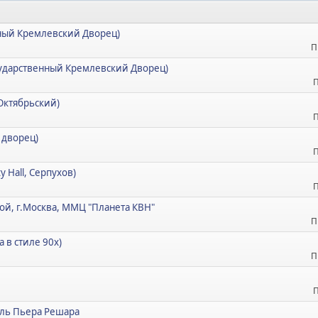
енный Кремлевский Дворец)
П
Государственный Кремлевский Дворец)
П
 Октябрьский)
П
 дворец)
П
y Hall, Серпухов)
П
ой, г.Москва, ММЦ "Планета КВН"
П
а в стиле 90х)
П
П
кль Пьера Решара