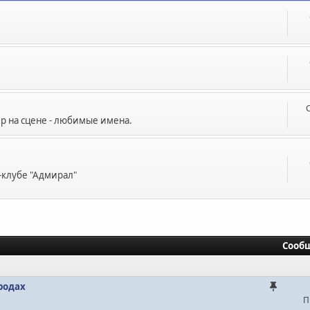
р на сцене - любимые имена.
-клубе "Адмирал"
Сооб
ородах
П